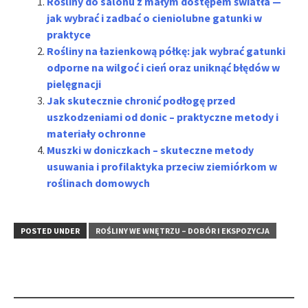
Rośliny do salonu z małym dostępem światła —
jak wybrać i zadbać o cieniolubne gatunki w
praktyce
Rośliny na łazienkową półkę: jak wybrać gatunki
odporne na wilgoć i cień oraz uniknąć błędów w
pielęgnacji
Jak skutecznie chronić podłogę przed
uszkodzeniami od donic – praktyczne metody i
materiały ochronne
Muszki w doniczkach – skuteczne metody
usuwania i profilaktyka przeciw ziemiórkom w
roślinach domowych
POSTED UNDER
ROŚLINY WE WNĘTRZU – DOBÓR I EKSPOZYCJA