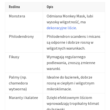
Roślina
Opis
Monstera
Odmiana Monkey Mask, lubi
wysoką wilgotność, ma
dekoracyjne liście
.
Philodendrony
Philodendron scandens i micans
są odporne i dobrze rosną w
wilgotnych warunkach.
Fikusy
Wymagają regularnego
podlewania, znoszą zmienne
warunki.
Palmy (np.
Idealne do łazienek, dobrze
chamedora
rosną w ciepłym i wilgotnym
wytworna)
mikroklimacie.
Maranty i kalatee
Dzięki efektownym liściom
wprowadzają tropikalny klimat
do łazienki.