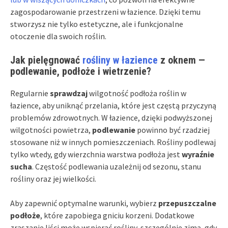
zagospodarowanie przestrzeni w łazience. Dzięki temu
stworzysz nie tylko estetyczne, ale i funkcjonalne
otoczenie dla swoich roślin.
Jak pielęgnować
rośliny w łazience
z oknem —
podlewanie, podłoże i wietrzenie?
Regularnie
sprawdzaj
wilgotność podłoża roślin w
łazience, aby uniknąć przelania, które jest częstą przyczyną
problemów zdrowotnych. W łazience, dzięki podwyższonej
wilgotności powietrza,
podlewanie
powinno być rzadziej
stosowane niż w innych pomieszczeniach. Rośliny podlewaj
tylko wtedy, gdy wierzchnia warstwa podłoża jest
wyraźnie
sucha
. Częstość podlewania uzależnij od sezonu, stanu
rośliny oraz jej wielkości.
Aby zapewnić optymalne warunki, wybierz
przepuszczalne
podłoże
, które zapobiega gniciu korzeni. Dodatkowe
zraszanie liści może wspierać rośliny, szczególnie zimą, gdy