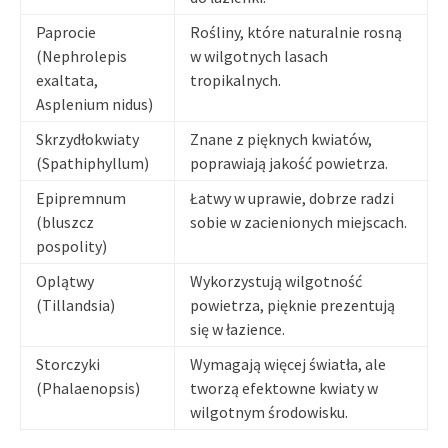
Paprocie
Rośliny, które naturalnie rosną
(Nephrolepis
w wilgotnych lasach
exaltata,
tropikalnych.
Asplenium nidus)
Skrzydłokwiaty
Znane z pięknych kwiatów,
(Spathiphyllum)
poprawiają jakość powietrza.
Epipremnum
Łatwy w uprawie, dobrze radzi
(bluszcz
sobie w zacienionych miejscach.
pospolity)
Oplątwy
Wykorzystują wilgotność
(Tillandsia)
powietrza, pięknie prezentują
się w łazience.
Storczyki
Wymagają więcej światła, ale
(Phalaenopsis)
tworzą efektowne kwiaty w
wilgotnym środowisku.