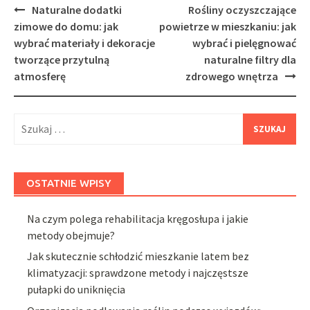
Post
Naturalne dodatki
Rośliny oczyszczające
navigation
zimowe do domu: jak
powietrze w mieszkaniu: jak
wybrać materiały i dekoracje
wybrać i pielęgnować
tworzące przytulną
naturalne filtry dla
atmosferę
zdrowego wnętrza
Szukaj:
OSTATNIE WPISY
Na czym polega rehabilitacja kręgosłupa i jakie
metody obejmuje?
Jak skutecznie schłodzić mieszkanie latem bez
klimatyzacji: sprawdzone metody i najczęstsze
pułapki do uniknięcia