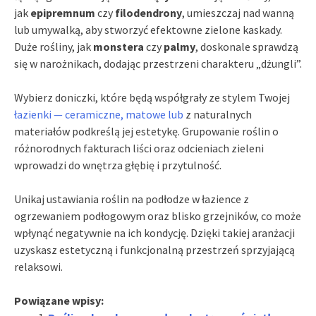
jak
epipremnum
czy
filodendrony
, umieszczaj nad wanną
lub umywalką, aby stworzyć efektowne zielone kaskady.
Duże rośliny, jak
monstera
czy
palmy
, doskonale sprawdzą
się w narożnikach, dodając przestrzeni charakteru „dżungli”.
Wybierz doniczki, które będą współgrały ze stylem Twojej
łazienki — ceramiczne, matowe lub
z naturalnych
materiałów podkreślą jej estetykę. Grupowanie roślin o
różnorodnych fakturach liści oraz odcieniach zieleni
wprowadzi do wnętrza głębię i przytulność.
Unikaj ustawiania roślin na podłodze w łazience z
ogrzewaniem podłogowym oraz blisko grzejników, co może
wpłynąć negatywnie na ich kondycję. Dzięki takiej aranżacji
uzyskasz estetyczną i funkcjonalną przestrzeń sprzyjającą
relaksowi.
Powiązane wpisy: