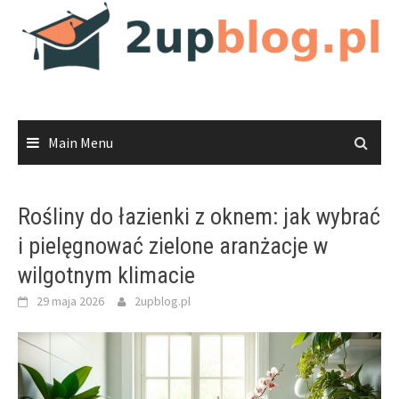
Skip
to
content
Main Menu
Rośliny do łazienki z oknem: jak wybrać
i pielęgnować zielone aranżacje w
wilgotnym klimacie
29 maja 2026
2upblog.pl