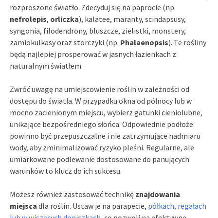
rozproszone światło. Zdecyduj się na paprocie (np.
nefrolepis
,
orliczka
), kalatee, maranty, scindapsusy,
syngonia, filodendrony, bluszcze, zielistki, monstery,
zamiokulkasy oraz storczyki (np.
Phalaenopsis
). Te rośliny
będą najlepiej prosperować w jasnych łazienkach z
naturalnym światłem.
Zwróć uwagę na umiejscowienie roślin w zależności od
dostępu do światła. W przypadku okna od północy lub w
mocno zacienionym miejscu, wybierz gatunki cieniolubne,
unikające bezpośredniego słońca. Odpowiednie podłoże
powinno być przepuszczalne i nie zatrzymujące nadmiaru
wody, aby zminimalizować ryzyko pleśni. Regularne, ale
umiarkowane podlewanie dostosowane do panujących
warunków to klucz do ich sukcesu.
Możesz również zastosować technikę
znajdowania
miejsca
dla roślin. Ustaw je na parapecie,
półkach, regałach
lub w wiszących doniczkach
, co pozwoli na efektywne