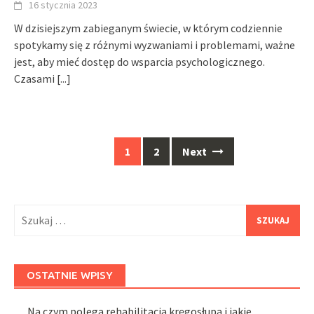
16 stycznia 2023
W dzisiejszym zabieganym świecie, w którym codziennie
spotykamy się z różnymi wyzwaniami i problemami, ważne
jest, aby mieć dostęp do wsparcia psychologicznego.
Czasami
[...]
Posts
1
2
Next
navigation
Szukaj:
OSTATNIE WPISY
Na czym polega rehabilitacja kręgosłupa i jakie