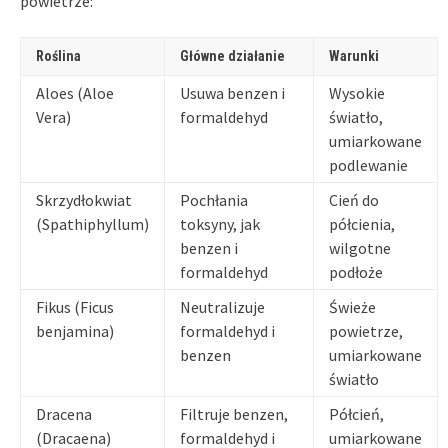
powietrze:
Roślina
Główne działanie
Warunki
Aloes (Aloe
Usuwa benzen i
Wysokie
Vera)
formaldehyd
światło,
umiarkowane
podlewanie
Skrzydłokwiat
Pochłania
Cień do
(Spathiphyllum)
toksyny, jak
półcienia,
benzen i
wilgotne
formaldehyd
podłoże
Fikus (Ficus
Neutralizuje
Świeże
benjamina)
formaldehyd i
powietrze,
benzen
umiarkowane
światło
Dracena
Filtruje benzen,
Półcień,
(Dracaena)
formaldehyd i
umiarkowane