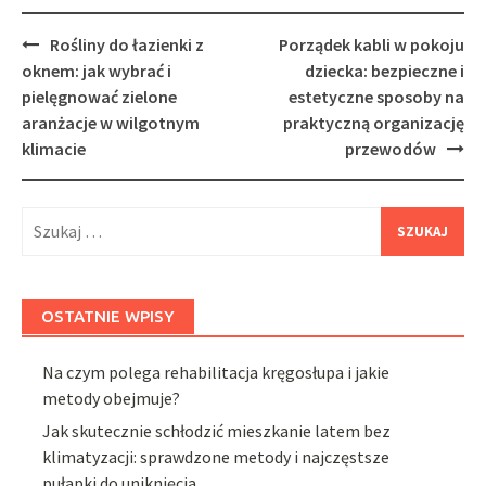
Post
Rośliny do łazienki z
Porządek kabli w pokoju
navigation
oknem: jak wybrać i
dziecka: bezpieczne i
pielęgnować zielone
estetyczne sposoby na
aranżacje w wilgotnym
praktyczną organizację
klimacie
przewodów
Szukaj:
OSTATNIE WPISY
Na czym polega rehabilitacja kręgosłupa i jakie
metody obejmuje?
Jak skutecznie schłodzić mieszkanie latem bez
klimatyzacji: sprawdzone metody i najczęstsze
pułapki do uniknięcia