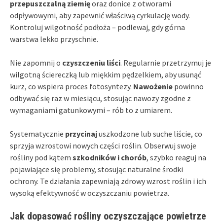
przepuszczalną ziemię
oraz donice z otworami
odpływowymi, aby zapewnić właściwą cyrkulację wody.
Kontroluj wilgotność podłoża – podlewaj, gdy górna
warstwa lekko przyschnie.
Nie zapomnij o
czyszczeniu liści
. Regularnie przetrzymuj je
wilgotną ściereczką lub miękkim pędzelkiem, aby usunąć
kurz, co wspiera proces fotosyntezy.
Nawożenie
powinno
odbywać się raz w miesiącu, stosując nawozy zgodne z
wymaganiami gatunkowymi – rób to z umiarem.
Systematycznie
przycinaj
uszkodzone lub suche liście, co
sprzyja wzrostowi nowych części roślin. Obserwuj swoje
rośliny pod kątem
szkodników i chorób
, szybko reaguj na
pojawiające się problemy, stosując naturalne środki
ochrony. Te działania zapewniają zdrowy wzrost roślin i ich
wysoką efektywność w oczyszczaniu powietrza.
Jak dopasować rośliny oczyszczające powietrze