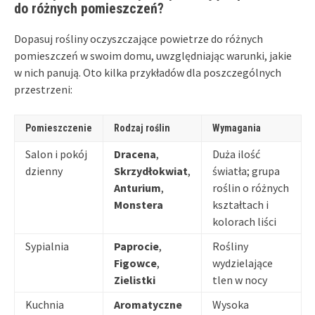
do różnych pomieszczeń?
Dopasuj rośliny oczyszczające powietrze do różnych
pomieszczeń w swoim domu, uwzględniając warunki, jakie
w nich panują. Oto kilka przykładów dla poszczególnych
przestrzeni:
Pomieszczenie
Rodzaj roślin
Wymagania
Salon i pokój
Dracena
,
Duża ilość
dzienny
Skrzydłokwiat
,
światła; grupa
Anturium
,
roślin o różnych
Monstera
kształtach i
kolorach liści
Sypialnia
Paprocie
,
Rośliny
Figowce
,
wydzielające
Zielistki
tlen w nocy
Kuchnia
Aromatyczne
Wysoka