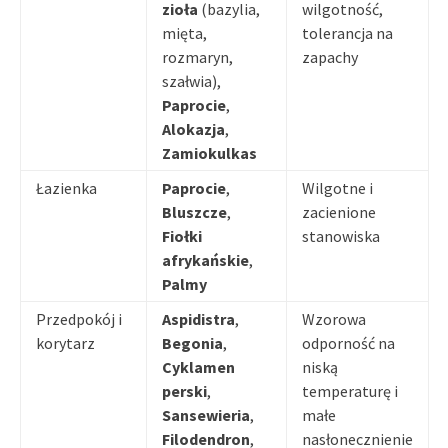
zioła
(bazylia,
wilgotność,
mięta,
tolerancja na
rozmaryn,
zapachy
szałwia),
Paprocie
,
Alokazja
,
Zamiokulkas
Łazienka
Paprocie
,
Wilgotne i
Bluszcze
,
zacienione
Fiołki
stanowiska
afrykańskie
,
Palmy
Przedpokój i
Aspidistra
,
Wzorowa
korytarz
Begonia
,
odporność na
Cyklamen
niską
perski
,
temperaturę i
Sansewieria
,
małe
Filodendron
,
nasłonecznienie