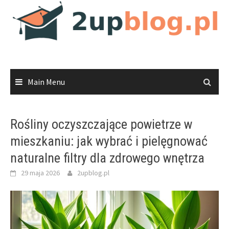
Skip
to
content
Main Menu
Rośliny oczyszczające powietrze w
mieszkaniu: jak wybrać i pielęgnować
naturalne filtry dla zdrowego wnętrza
29 maja 2026
2upblog.pl