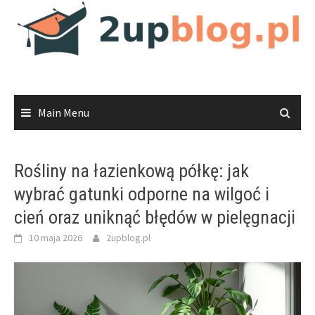
Skip
to
content
Main Menu
Rośliny na łazienkową półkę: jak
wybrać gatunki odporne na wilgoć i
cień oraz uniknąć błędów w pielęgnacji
10 maja 2026
2upblog.pl