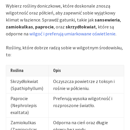
Wybierz rośliny doniczkowe, które doskonale znoszą
wilgotność oraz półcień, aby zapewnić sobie wyjątkowy
klimat w łazience. Sprawdź gatunki, takie jak
sansewieria
,
zamiokulkas
,
paprocie
, oraz
skrzydłokwiat
, które są
odporne na
wilgoć i preferują umiarkowane oświetlenie
.
Rośliny, które dobrze radzą sobie w wilgotnym środowisku,
to:
Roślina
Opis
Skrzydłokwiat
Oczyszcza powietrze z toksyn i
(Spathiphyllum)
rośnie w półcieniu.
Paprocie
Preferują wysoka wilgotność i
(Nephrolepis
rozproszone światło.
exaltata)
Zamiokulkas
Odporna na cień oraz długie
(Zamioculcas
okresy bez wody.