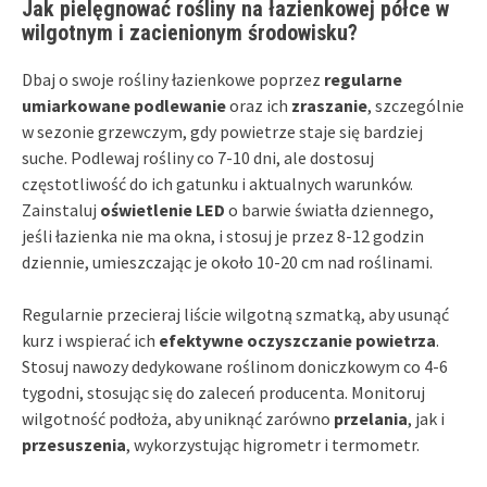
Jak pielęgnować rośliny na łazienkowej półce w
wilgotnym i zacienionym środowisku?
Dbaj o swoje rośliny łazienkowe poprzez
regularne
umiarkowane podlewanie
oraz ich
zraszanie
, szczególnie
w sezonie grzewczym, gdy powietrze staje się bardziej
suche. Podlewaj rośliny co 7-10 dni, ale dostosuj
częstotliwość do ich gatunku i aktualnych warunków.
Zainstaluj
oświetlenie LED
o barwie światła dziennego,
jeśli łazienka nie ma okna, i stosuj je przez 8-12 godzin
dziennie, umieszczając je około 10-20 cm nad roślinami.
Regularnie przecieraj liście wilgotną szmatką, aby usunąć
kurz i wspierać ich
efektywne oczyszczanie powietrza
.
Stosuj nawozy dedykowane roślinom doniczkowym co 4-6
tygodni, stosując się do zaleceń producenta. Monitoruj
wilgotność podłoża, aby uniknąć zarówno
przelania
, jak i
przesuszenia
, wykorzystując higrometr i termometr.