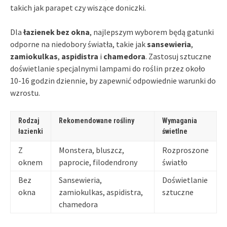
takich jak parapet czy wiszące doniczki.
Dla
łazienek bez okna
, najlepszym wyborem będą gatunki
odporne na niedobory światła, takie jak
sansewieria
,
zamiokulkas
,
aspidistra
i
chamedora
. Zastosuj sztuczne
doświetlanie specjalnymi lampami do roślin przez około
10-16 godzin dziennie, by zapewnić odpowiednie warunki do
wzrostu.
Rodzaj
Rekomendowane rośliny
Wymagania
łazienki
świetlne
Z
Monstera, bluszcz,
Rozproszone
oknem
paprocie, filodendrony
światło
Bez
Sansewieria,
Doświetlanie
okna
zamiokulkas, aspidistra,
sztuczne
chamedora