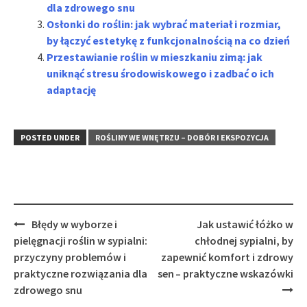
dla zdrowego snu
Osłonki do roślin: jak wybrać materiał i rozmiar,
by łączyć estetykę z funkcjonalnością na co dzień
Przestawianie roślin w mieszkaniu zimą: jak
uniknąć stresu środowiskowego i zadbać o ich
adaptację
POSTED UNDER
ROŚLINY WE WNĘTRZU – DOBÓR I EKSPOZYCJA
Post
Błędy w wyborze i
Jak ustawić łóżko w
navigation
pielęgnacji roślin w sypialni:
chłodnej sypialni, by
przyczyny problemów i
zapewnić komfort i zdrowy
praktyczne rozwiązania dla
sen – praktyczne wskazówki
zdrowego snu