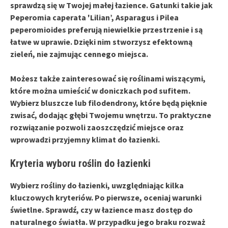
sprawdzą się w Twojej
małej łazience
. Gatunki takie jak
Peperomia caperata 'Lilian’
,
Asparagus
i
Pilea
peperomioides
preferują niewielkie przestrzenie i są
łatwe w uprawie. Dzięki nim stworzysz efektowną
zieleń, nie zajmując cennego miejsca.
Możesz także zainteresować się roślinami wiszącymi,
które można umieścić w doniczkach pod sufitem.
Wybierz
bluszcze
lub
filodendrony
, które będą pięknie
zwisać, dodając głębi Twojemu wnętrzu. To praktyczne
rozwiązanie pozwoli zaoszczędzić miejsce oraz
wprowadzi przyjemny klimat do łazienki.
Kryteria wyboru roślin do łazienki
Wybierz
rośliny do łazienki
, uwzględniając kilka
kluczowych kryteriów. Po pierwsze,
oceniaj warunki
świetlne
. Sprawdź, czy w łazience masz dostęp do
naturalnego światła. W przypadku jego braku rozważ