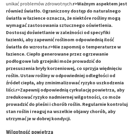
unikać problemów zdrowotnych.
r>Ważnym aspektem jest
również
światło
. Ograniczony dostęp do naturalnego
światła w łazience oznacza, że niektóre rośliny mogą
wymagać zastosowania sztucznego oświetlenia.
Dostosuj doświetlanie w zależności od specyfiki
łazienki, aby zapewnić roślinom odpowiednią ilość
światła do wzrostu.
r>Nie zapomnij o
temperaturze
w
łazience. Ciepło generowane przez ogrzewanie
podłogowe lub grzejniki może prowadzić do
przesuszenia bryły korzeniowej, co sprzyja więdnięciu
roślin. Ustaw rośliny w odpowiedniej odległości od
źródeł ciepła, aby zminimalizować ryzyko uszkodzenia
liści.
r>Zapewnij odpowiednią cyrkulację powietrza, aby
zredukować ryzyko nadmiernej wilgotności, co może
prowadzić do pleśni i chorób roślin. Regularnie kontroluj
stan roślin i reaguj na wszelkie objawy chorób, aby
utrzymać je w dobrej kondycji.
Wilgotność powietrza