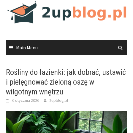
Skip
to
content
Main Menu
Rośliny do łazienki: jak dobrać, ustawić
i pielęgnować zieloną oazę w
wilgotnym wnętrzu
6 stycznia 2026
2upblog.pl