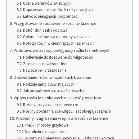
Ocena warunków świetlnych
Dopasowanie do wielkości i stylu wnętrza
Łatwość pielęgnacji i odporność
Przygotowanie i ustawienie roślin w łazience
Dobór doniczek i podłoża
Optymalne miejsca na rośliny w łazience
Rotacja roślin w ciemniejszych łazienkach
Podstawowe zasady pielęgnacji roślin łazienkowych
Podlewanie dostosowane do wilgotności
Zraszanie i nawilżanie liści
Nawożenie i przesadzanie
Doświetlanie roślin w łazienkach bez okna
Rodzaje lamp doświetlających
Jak prawidłowo stosować doświetlanie
Wpływ roślin łazienkowych na jakość powietrza
Rośliny oczyszczające powietrze
Rośliny pochłaniające wilgoć i zapobiegające pleśni
Problemy i zagrożenia w uprawie roślin w łazience
Pleśń i choroby grzybowe
Szkodniki i ich zwalczanie
Ryzyko nadmiernego nawilżenia i uszkodzeń korzeni