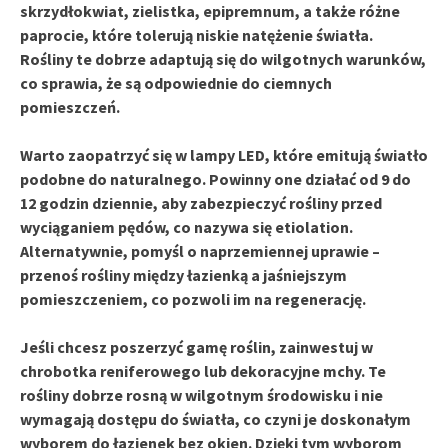
skrzydłokwiat
,
zielistka
,
epipremnum
, a także różne
paprocie, które tolerują niskie natężenie światła.
Rośliny te dobrze adaptują się do wilgotnych warunków,
co sprawia, że są odpowiednie do ciemnych
pomieszczeń.
Warto zaopatrzyć się w
lampy LED
, które emitują światło
podobne do naturalnego. Powinny one działać od
9 do
12 godzin
dziennie, aby zabezpieczyć rośliny przed
wyciąganiem pędów, co nazywa się etiolation.
Alternatywnie, pomyśl o naprzemiennej uprawie –
przenoś rośliny między łazienką a jaśniejszym
pomieszczeniem, co pozwoli im na regenerację.
Jeśli chcesz poszerzyć gamę roślin, zainwestuj w
chrobotka reniferowego
lub dekoracyjne mchy. Te
rośliny dobrze rosną w wilgotnym środowisku i nie
wymagają dostępu do światła, co czyni je doskonałym
wyborem do łazienek bez okien. Dzięki tym wyborom