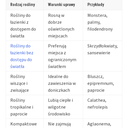
Rodzaj rośliny
Warunki uprawy
Przykłady
Rośliny do
Rosną w
Monstera,
łazienki z
dobrze
palmy,
dostępem do
oświetlonych
filodendrony
światła
miejscach
Rośliny do
Preferują
Skrzydłokwiaty,
łazienki bez
miejsca z
sansewierie
dostępu do
ograniczonym
światła
światłem
Rośliny
Idealne do
Bluszcz,
wiszące i
zawieszenia w
epipremnum,
zwisające
doniczkach
paprocie
Rośliny
Lubią ciepłe i
Calathea,
tropikalne i
wilgotne
nefrolepis
paprocie
środowisko
Kompaktowe
Nie zajmują
Aglaonema,