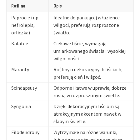
Roślina
Opis
Paprocie (np.
Idealne do panującej w łazience
nefrolepis,
wilgoci, preferują rozproszone
orliczka)
światło.
Kalatee
Ciekawe liście, wymagają
umiarkowanego światła i wysokiej
wilgotności.
Maranty
Rośliny o dekoracyjnych liściach,
preferują cień i wilgoć.
Scindapsusy
Odporne i łatwe w uprawie, dobrze
rosną w rozproszonym świetle.
Syngonia
Dzięki dekoracyjnym liściom są
atrakcyjnym akcentem nawet w
słabym świetle.
Filodendrony
Wytrzymałe na różne warunki,
lubią dobrze oświetlone miejsca.