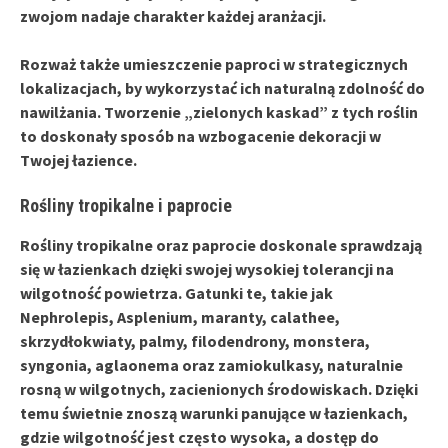
zwojom nadaje charakter każdej aranżacji.
Rozważ także umieszczenie paproci w strategicznych
lokalizacjach, by wykorzystać ich naturalną zdolność do
nawilżania. Tworzenie „zielonych kaskad” z tych roślin
to doskonały sposób na wzbogacenie dekoracji w
Twojej łazience.
Rośliny tropikalne i paprocie
Rośliny tropikalne
oraz
paprocie
doskonale sprawdzają
się w łazienkach dzięki swojej wysokiej tolerancji na
wilgotność powietrza. Gatunki te, takie jak
Nephrolepis
,
Asplenium
,
maranty
,
calathee
,
skrzydłokwiaty
,
palmy
,
filodendrony
,
monstera
,
syngonia
,
aglaonema
oraz
zamiokulkasy
, naturalnie
rosną w wilgotnych, zacienionych środowiskach. Dzięki
temu świetnie znoszą warunki panujące w łazienkach,
gdzie wilgotność jest często wysoka, a dostęp do