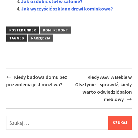
Jak ozdobić stół w salonie?
Jak wyczyścić szklane drzwi kominkowe?
POSTED UNDER
DOM I REMONT
TAGGED
NARZĘDZIA
Post
Kiedy budowa domu bez
Kiedy AGATA Meble w
navigation
pozwolenia jest możliwa?
Olsztynie – sprawdź, kiedy
warto odwiedzić salon
meblowy
Szukaj: