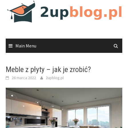
Skip
to
content
Main Menu
Meble z płyty – jak je zrobić?
26 marca 2022
2upblog.pl