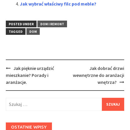
Jak wybrać właściwy filc pod meble?
POSTED UNDER
DOM I REMONT
TAGGED
DOM
Post
Jak pięknie urządzić
Jak dobrać drzwi
navigation
mieszkanie? Porady i
wewnętrzne do aranżacji
aranżacje.
wnętrza?
Szukaj:
OSTATNIE WPISY