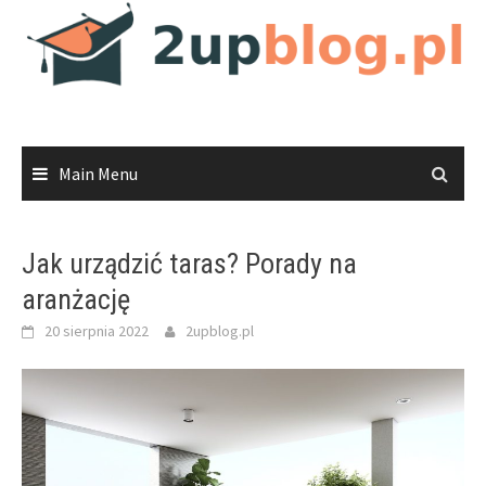
Skip
to
content
Main Menu
Jak urządzić taras? Porady na
aranżację
20 sierpnia 2022
2upblog.pl