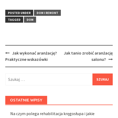
POSTED UNDER
DOM I REMONT
TAGGED
DOM
Post
Jak wykonać aranżację?
Jak tanio zrobić aranżację
navigation
Praktyczne wskazówki
salonu?
Szukaj:
OSTATNIE WPISY
Na czym polega rehabilitacja kręgosłupa i jakie