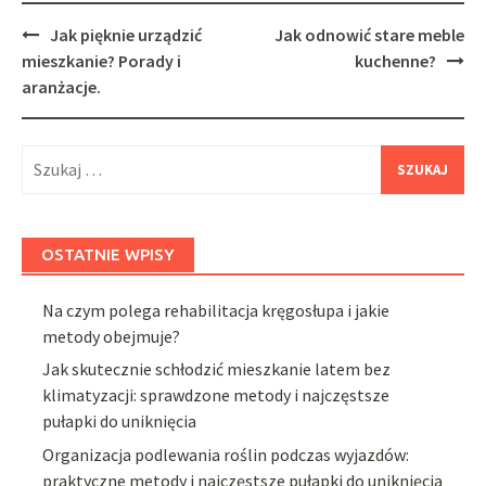
Post
Jak pięknie urządzić
Jak odnowić stare meble
navigation
mieszkanie? Porady i
kuchenne?
aranżacje.
Szukaj:
OSTATNIE WPISY
Na czym polega rehabilitacja kręgosłupa i jakie
metody obejmuje?
Jak skutecznie schłodzić mieszkanie latem bez
klimatyzacji: sprawdzone metody i najczęstsze
pułapki do uniknięcia
Organizacja podlewania roślin podczas wyjazdów:
praktyczne metody i najczęstsze pułapki do uniknięcia