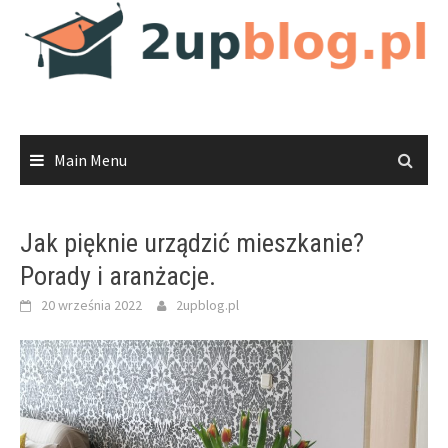
Skip
to
content
Main Menu
Jak pięknie urządzić mieszkanie?
Porady i aranżacje.
20 września 2022
2upblog.pl