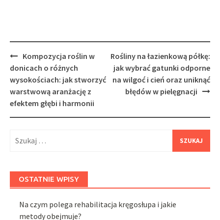
Post
Kompozycja roślin w
Rośliny na łazienkową półkę:
navigation
donicach o różnych
jak wybrać gatunki odporne
wysokościach: jak stworzyć
na wilgoć i cień oraz uniknąć
warstwową aranżację z
błędów w pielęgnacji
efektem głębi i harmonii
Szukaj:
OSTATNIE WPISY
Na czym polega rehabilitacja kręgosłupa i jakie
metody obejmuje?