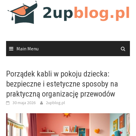
Skip
to
content
Main Menu
Porządek kabli w pokoju dziecka:
bezpieczne i estetyczne sposoby na
praktyczną organizację przewodów
30 maja 2026
2upblog.pl