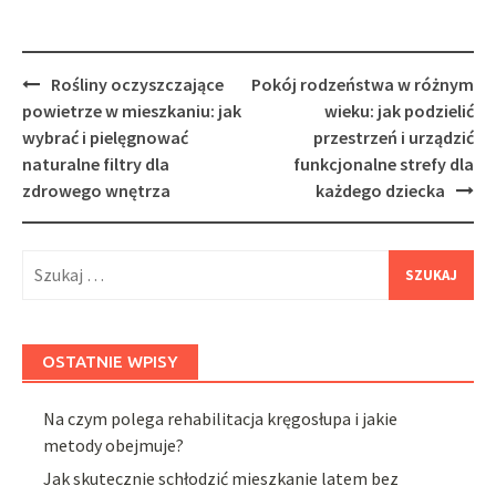
Post
Rośliny oczyszczające
Pokój rodzeństwa w różnym
navigation
powietrze w mieszkaniu: jak
wieku: jak podzielić
wybrać i pielęgnować
przestrzeń i urządzić
naturalne filtry dla
funkcjonalne strefy dla
zdrowego wnętrza
każdego dziecka
Szukaj:
OSTATNIE WPISY
Na czym polega rehabilitacja kręgosłupa i jakie
metody obejmuje?
Jak skutecznie schłodzić mieszkanie latem bez