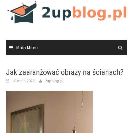
Skip
to
content
Main Menu
Jak zaaranżować obrazy na ścianach?
10 maja 2022
2upblog.pl