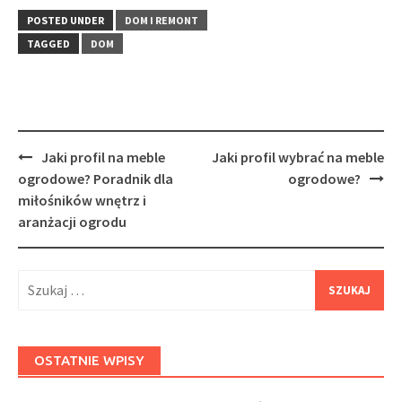
POSTED UNDER
DOM I REMONT
TAGGED
DOM
Post
Jaki profil na meble
Jaki profil wybrać na meble
navigation
ogrodowe? Poradnik dla
ogrodowe?
miłośników wnętrz i
aranżacji ogrodu
Szukaj:
OSTATNIE WPISY