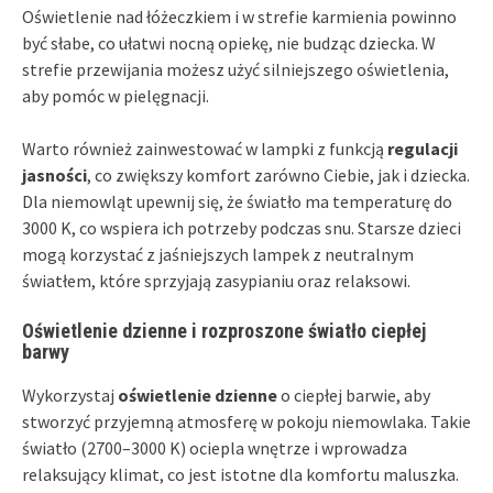
Oświetlenie nad łóżeczkiem i w strefie karmienia powinno
być słabe, co ułatwi nocną opiekę, nie budząc dziecka. W
strefie przewijania możesz użyć silniejszego oświetlenia,
aby pomóc w pielęgnacji.
Warto również zainwestować w lampki z funkcją
regulacji
jasności
, co zwiększy komfort zarówno Ciebie, jak i dziecka.
Dla niemowląt upewnij się, że światło ma temperaturę do
3000 K, co wspiera ich potrzeby podczas snu. Starsze dzieci
mogą korzystać z jaśniejszych lampek z neutralnym
światłem, które sprzyjają zasypianiu oraz relaksowi.
Oświetlenie dzienne i rozproszone światło ciepłej
barwy
Wykorzystaj
oświetlenie dzienne
o ciepłej barwie, aby
stworzyć przyjemną atmosferę w pokoju niemowlaka. Takie
światło (2700–3000 K) ociepla wnętrze i wprowadza
relaksujący klimat, co jest istotne dla komfortu maluszka.