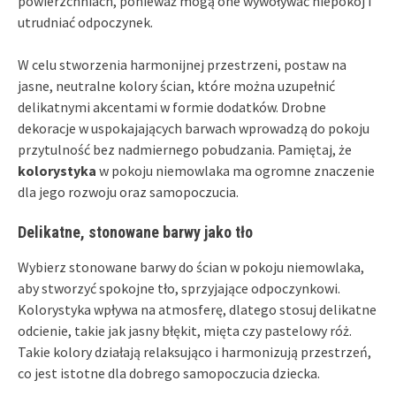
powierzchniach, ponieważ mogą one wywoływać niepokój i
utrudniać odpoczynek.
W celu stworzenia harmonijnej przestrzeni, postaw na
jasne, neutralne kolory ścian, które można uzupełnić
delikatnymi akcentami w formie dodatków. Drobne
dekoracje w uspokajających barwach wprowadzą do pokoju
przytulność bez nadmiernego pobudzania. Pamiętaj, że
kolorystyka
w pokoju niemowlaka ma ogromne znaczenie
dla jego rozwoju oraz samopoczucia.
Delikatne, stonowane barwy jako tło
Wybierz stonowane barwy do ścian w pokoju niemowlaka,
aby stworzyć spokojne tło, sprzyjające odpoczynkowi.
Kolorystyka wpływa na atmosferę, dlatego stosuj delikatne
odcienie, takie jak jasny błękit, mięta czy pastelowy róż.
Takie kolory działają relaksująco i harmonizują przestrzeń,
co jest istotne dla dobrego samopoczucia dziecka.