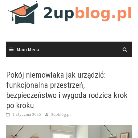
Skip
to
content
Main Menu
Pokój niemowlaka jak urządzić:
funkcjonalna przestrzeń,
bezpieczeństwo i wygoda rodzica krok
po kroku
1 stycznia 2026
2upblog.pl