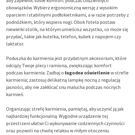
aby zapewnić sobie komfort podczas codziennych
obowiązków. Wybierz ergonomiczną wersję z wysokim
oparciem i stabilnymi podłokietnikami, a w razie potrzeby z
podnóżkiem, który wspiera nogi. Obok fotela postaw
niewielki stolik, na którym umieścisz wszystko, co może się
przydać, takie jak butelka, telefon, kubek z napojem czy
laktator.
Poduszka do karmienia jest przydatnym akcesorium, które
odciąży Twoje plecy i ramiona, zwiększając komfort
podczas karmienia. Zadbaj o
łagodne oświetlenie
w strefie
karmienia; zastosuj delikatną lampkę nocną z regulacją
jasności, aby nie zakłócać snu malucha podczas nocnych
karmień.
Organizując strefę karmienia, pamiętaj, aby uczynić ją jak
najbardziej funkcjonalną. Wygodne urządzenie tej
przestrzeni ułatwi Ci wykonywanie codziennych czynności
oraz pozwoli na chwilę relaksu w miłym otoczeniu.