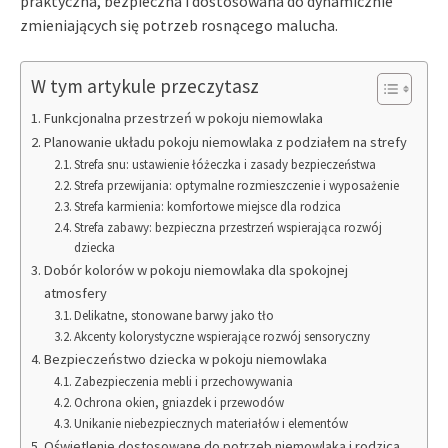
praktyczna, bezpieczna i dostosowana do dynamicznie
zmieniających się potrzeb rosnącego malucha.
W tym artykule przeczytasz
Funkcjonalna przestrzeń w pokoju niemowlaka
Planowanie układu pokoju niemowlaka z podziałem na strefy
Strefa snu: ustawienie łóżeczka i zasady bezpieczeństwa
Strefa przewijania: optymalne rozmieszczenie i wyposażenie
Strefa karmienia: komfortowe miejsce dla rodzica
Strefa zabawy: bezpieczna przestrzeń wspierająca rozwój
dziecka
Dobór kolorów w pokoju niemowlaka dla spokojnej
atmosfery
Delikatne, stonowane barwy jako tło
Akcenty kolorystyczne wspierające rozwój sensoryczny
Bezpieczeństwo dziecka w pokoju niemowlaka
Zabezpieczenia mebli i przechowywania
Ochrona okien, gniazdek i przewodów
Unikanie niebezpiecznych materiałów i elementów
Oświetlenie dostosowane do potrzeb niemowlaka i rodzica