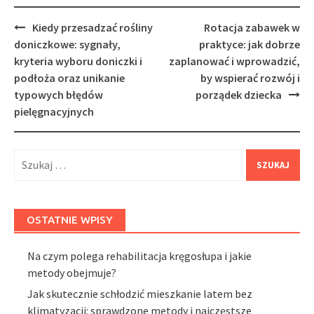
Post
Kiedy przesadzać rośliny
Rotacja zabawek w
navigation
doniczkowe: sygnały,
praktyce: jak dobrze
kryteria wyboru doniczki i
zaplanować i wprowadzić,
podłoża oraz unikanie
by wspierać rozwój i
typowych błędów
porządek dziecka
pielęgnacyjnych
Szukaj:
OSTATNIE WPISY
Na czym polega rehabilitacja kręgosłupa i jakie
metody obejmuje?
Jak skutecznie schłodzić mieszkanie latem bez
klimatyzacji: sprawdzone metody i najczęstsze