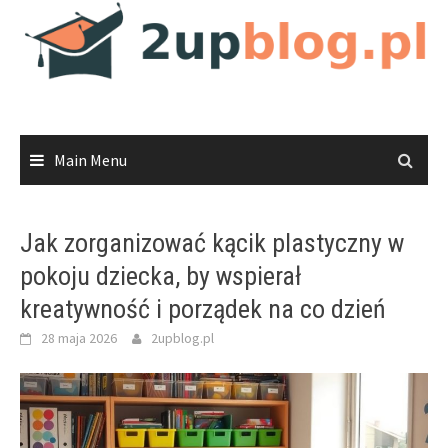
Skip
to
content
Main Menu
Jak zorganizować kącik plastyczny w
pokoju dziecka, by wspierał
kreatywność i porządek na co dzień
28 maja 2026
2upblog.pl