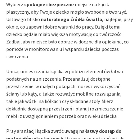
Wybierz
spokojne i bezpieczne
miejsce na kącik
plastyczny, aby Twoje dziecko mogło swobodnie tworzyć.
Ustaw go blisko
naturalnego źródła światła
, najlepiej przy
oknie, co zapewni dobre warunki do pracy. Dzięki temu
dziecko będzie miało większą motywację do twórczości.
Zadbaj, aby miejsce było dobrze widoczne dla opiekuna, co
pomoże w monitorowaniu i wsparciu dziecka podczas
tworzenia.
Unikaj umieszczania kącika w pobliżu elementów łatwo
podatnych na zniszczenia. Przeanalizuj dostępne
przestrzenie: w małych pokojach możesz wykorzystać
ściany lub kąty, a także rozważyć mobilne rozwiązania,
takie jak wózki na kółkach czy składane stoły. Mierz
dokładnie dostępną przestrzeń i planuj rozmieszczenie
mebli z uwzględnieniem potrzeb oraz wieku dziecka.
Przy aranżacji kącika zwróć uwagę na
łatwy dostęp do
materiałów plastycznych
. Przygotuj przestrzeń w taki