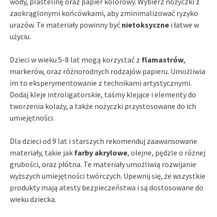
wody, plastelinę oraz papier kolorowy. Wybierz nożyczki z
zaokrąglonymi końcówkami, aby zminimalizować ryzyko
urazów. Te materiały powinny być
nietoksyczne
i łatwe w
użyciu.
Dzieci w wieku 5-8 lat mogą korzystać z
flamastrów
,
markerów, oraz różnorodnych rodzajów papieru. Umożliwia
im to eksperymentowanie z technikami artystycznymi.
Dodaj kleje introligatorskie, taśmy klejące i elementy do
tworzenia kolaży, a także nożyczki przystosowane do ich
umiejętności.
Dla dzieci od 9 lat i starszych rekomenduj zaawansowane
materiały, takie jak
farby akrylowe
, olejne, pędzle o różnej
grubości, oraz płótna. Te materiały umożliwią rozwijanie
wyższych umiejętności twórczych. Upewnij się, że wszystkie
produkty mają atesty bezpieczeństwa i są dostosowane do
wieku dziecka.