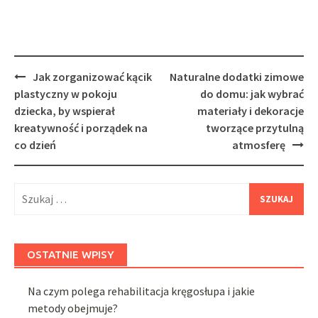
Post
Jak zorganizować kącik
Naturalne dodatki zimowe
navigation
plastyczny w pokoju
do domu: jak wybrać
dziecka, by wspierał
materiały i dekoracje
kreatywność i porządek na
tworzące przytulną
co dzień
atmosferę
Szukaj:
OSTATNIE WPISY
Na czym polega rehabilitacja kręgosłupa i jakie
metody obejmuje?