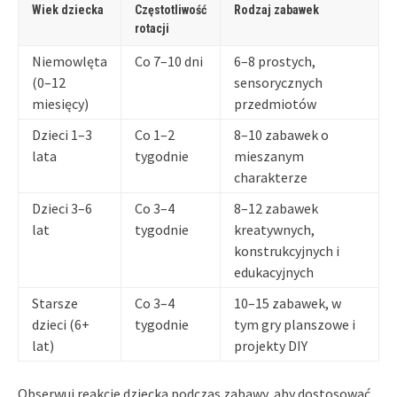
Wiek dziecka
Częstotliwość
Rodzaj zabawek
rotacji
Niemowlęta
Co 7–10 dni
6–8 prostych,
(0–12
sensorycznych
miesięcy)
przedmiotów
Dzieci 1–3
Co 1–2
8–10 zabawek o
lata
tygodnie
mieszanym
charakterze
Dzieci 3–6
Co 3–4
8–12 zabawek
lat
tygodnie
kreatywnych,
konstrukcyjnych i
edukacyjnych
Starsze
Co 3–4
10–15 zabawek, w
dzieci (6+
tygodnie
tym gry planszowe i
lat)
projekty DIY
Obserwuj reakcje dziecka podczas zabawy, aby dostosować