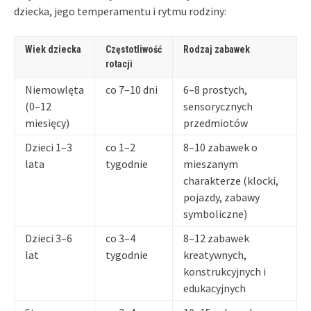
dziecka, jego temperamentu i rytmu rodziny:
Wiek dziecka
Częstotliwość
Rodzaj zabawek
rotacji
Niemowlęta
co 7–10 dni
6–8 prostych,
(0–12
sensorycznych
miesięcy)
przedmiotów
Dzieci 1–3
co 1–2
8–10 zabawek o
lata
tygodnie
mieszanym
charakterze (klocki,
pojazdy, zabawy
symboliczne)
Dzieci 3–6
co 3–4
8–12 zabawek
lat
tygodnie
kreatywnych,
konstrukcyjnych i
edukacyjnych