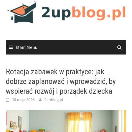
Skip
to
content
Main Menu
Rotacja zabawek w praktyce: jak
dobrze zaplanować i wprowadzić, by
wspierać rozwój i porządek dziecka
28 maja 2026
2upblog.pl