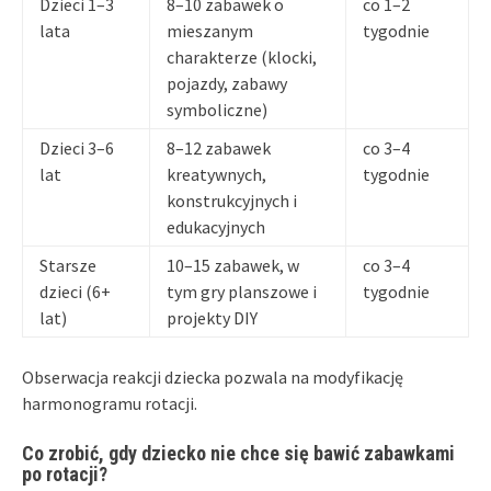
Dzieci 1–3
8–10 zabawek o
co 1–2
lata
mieszanym
tygodnie
charakterze (klocki,
pojazdy, zabawy
symboliczne)
Dzieci 3–6
8–12 zabawek
co 3–4
lat
kreatywnych,
tygodnie
konstrukcyjnych i
edukacyjnych
Starsze
10–15 zabawek, w
co 3–4
dzieci (6+
tym gry planszowe i
tygodnie
lat)
projekty DIY
Obserwacja reakcji dziecka pozwala na modyfikację
harmonogramu rotacji.
Co zrobić, gdy dziecko nie chce się bawić zabawkami
po rotacji?