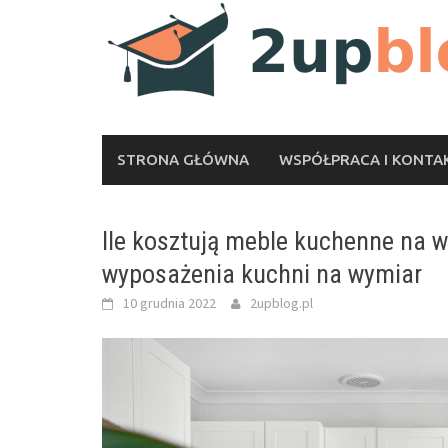
Skip
to
content
STRONA GŁÓWNA
WSPÓŁPRACA I KONTA
Ile kosztują meble kuchenne na 
wyposażenia kuchni na wymiar
10 grudnia 2022
2upblog.pl