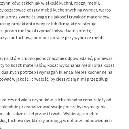
zynników, takich jak wielkość kuchni, rodzaj mebli,
 Aby oszacować koszty mebli kuchennych na wymiar, warto
nia oraz zwrócić uwagę na jakość i trwałość materiałów.
sług projektanta wnętrz lub firmy, która oferuje
n sposób można otrzymać indywidualną ofertę,
 uzyskać fachową pomoc i poradę przy wyborze mebli
e, na które trudno jednoznacznie odpowiedzieć, ponieważ
ty to koszt materiałów, koszt wykonania mebli oraz koszt
widualnych potrzeb i wymagań klienta. Meble kuchenne na
wać w jakość i trwałość, by cieszyć się nimi przez długi
ależy od wielu czynników, a ich dokładna cena zależy od
dokładnie przeanalizować swoje potrzeby i wymagania,
e, ale także estetyczne i trwałe. Wybierając meble
usług fachowców, którzy pomogą w doborze odpowiednich
.