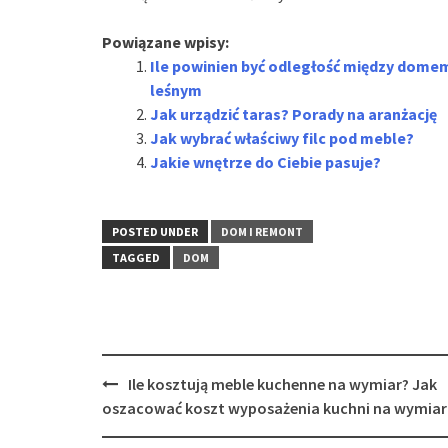
Powiązane wpisy:
Ile powinien być odległość między dome
leśnym
Jak urządzić taras? Porady na aranżację
Jak wybrać właściwy filc pod meble?
Jakie wnętrze do Ciebie pasuje?
POSTED UNDER
DOM I REMONT
TAGGED
DOM
Post
Ile kosztują meble kuchenne na wymiar? Jak
navigation
oszacować koszt wyposażenia kuchni na wymiar