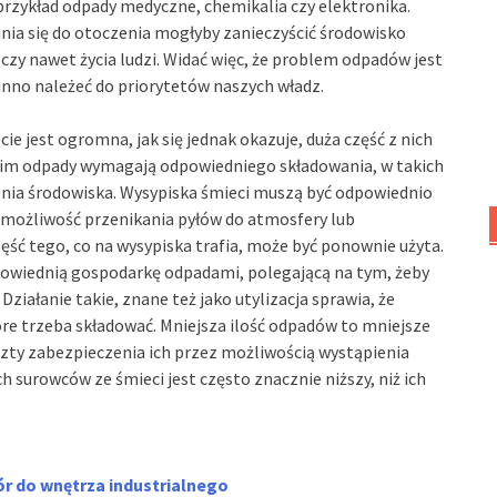
przykład odpady medyczne, chemikalia czy elektronika.
nia się do otoczenia mogłyby zanieczyścić środowisko
zy nawet życia ludzi. Widać więc, że problem odpadów jest
nno należeć do priorytetów naszych władz.
ie jest ogromna, jak się jednak okazuje, duża część z nich
im odpady wymagają odpowiedniego składowania, w takich
enia środowiska. Wysypiska śmieci muszą być odpowiednio
możliwość przenikania pyłów do atmosfery lub
ść tego, co na wysypiska trafia, może być ponownie użyta.
dpowiednią gospodarkę odpadami, polegającą na tym, żeby
Działanie takie, znane też jako utylizacja sprawia, że
re trzeba składować. Mniejsza ilość odpadów to mniejsze
szty zabezpieczenia ich przez możliwością wystąpienia
 surowców ze śmieci jest często znacznie niższy, niż ich
r do wnętrza industrialnego