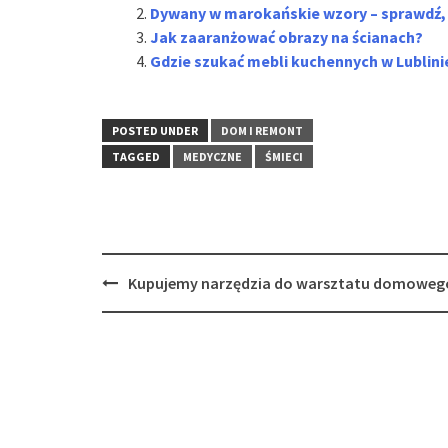
Dywany w marokańskie wzory – sprawdź,
Jak zaaranżować obrazy na ścianach?
Gdzie szukać mebli kuchennych w Lublini
POSTED UNDER
DOM I REMONT
TAGGED
MEDYCZNE
ŚMIECI
Post
Kupujemy narzędzia do warsztatu domoweg
navigation