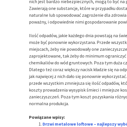
nich jest bardzo niebezpiecznych, mogą to być na 
Zawierają one substancje, które w przypadku dosta
naturalne lub spowodować zagrożenie dla zdrowia c
poważny, i odpowiednie nimi gospodarowanie powi
Ilość odpadów, jakie każdego dnia powstają na świec
może być ponownie wykorzystana. Przede wszystk
miejscach, żeby nie powodowały one zanieczyszcz
zaprojektowane, tak żeby do minimum ograniczyć 
chemikaliów do wód gruntowych. Poza tym duża czę
Dlatego też coraz większy nacisk kładzie się na o
jak najwięcej z nich dało się ponownie wykorzystać. 
przede wszystkim zmniejsza się ilość odpadów, któ
koszty prowadzenia wysypisk śmieci i mniejsze ko
zanieczyszczeń. Poza tym koszt pozyskania różnych
normalna produkcja.
Powiązane wpisy:
Drzwi metalowe loftowe – najlepszy wybó