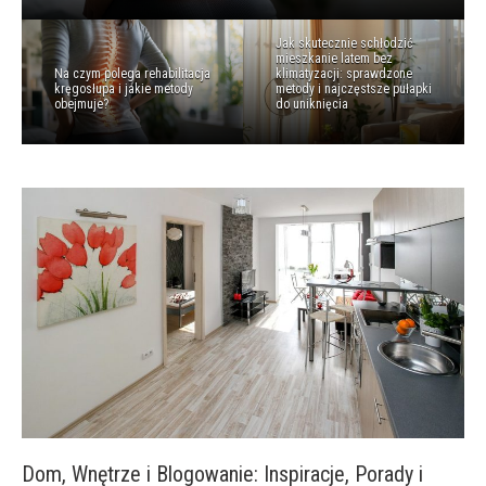
Jak skutecznie schłodzić
mieszkanie latem bez
Na czym polega rehabilitacja
klimatyzacji: sprawdzone
kręgosłupa i jakie metody
metody i najczęstsze pułapki
obejmuje?
do uniknięcia
Dom, Wnętrze i Blogowanie: Inspiracje, Porady i