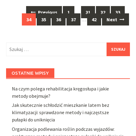
Posts
Previous
1
…
31
32
33
navigation
34
35
36
37
…
42
Next
Szukaj:
OSTATNIE WPISY
Na czym polega rehabilitacja kręgosłupa i jakie
metody obejmuje?
Jak skutecznie schłodzić mieszkanie latem bez
klimatyzacji: sprawdzone metody i najczęstsze
pułapki do uniknięcia
Organizacja podlewania roślin podczas wyjazdów: