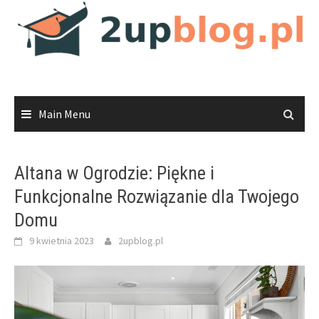
Skip
to
content
Main Menu
Altana w Ogrodzie: Piękne i
Funkcjonalne Rozwiązanie dla Twojego
Domu
9 kwietnia 2023
2upblog.pl