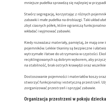
mniejsze pudełka sprawdzą się najlepiej w przypadk
Stwórz segregację, korzystając z różnych pojemnik
zabawki i małe pudełka na drobiazgi. Taki układ u
zbyt ciasnych półek, które ograniczą funkcjonalno
wkładać i wyjmować zabawki.
Kiedy rozważasz materiały, pamiętaj, że mają one
pojemników. Lekkie tkaniny są bezpieczne i ułatwi
wytrzymałe i łatwe do utrzymania w czystości. Eko
recyklingowanych są dobrym wyborem, aby przyczy
na stabilność, brak ostrych krawędzi oraz wszelki
Dostosowanie pojemności i materiałów koszy oraz
stworzyć funkcjonalną i estetyczną przestrzeń. Uż
zorganizować przestrzeń i sprzyjać zabawie.
Organizacja przestrzeni w pokoju dzieck