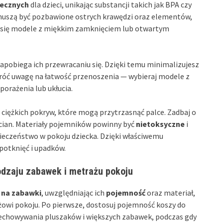
iecznych
dla dzieci, unikając substancji takich jak BPA czy
 muszą być pozbawione ostrych krawędzi oraz elementów,
ą się modele z miękkim zamknięciem lub otwartym
 zapobiega ich przewracaniu się. Dzięki temu minimalizujesz
róć uwagę na łatwość przenoszenia — wybieraj modele z
orażenia lub ukłucia.
iężkich pokryw, które mogą przytrzasnąć palce. Zadbaj o
ścian. Materiały pojemników powinny być
nietoksyczne
i
pieczeństwo w pokoju dziecka. Dzięki właściwemu
potknięć i upadków.
odzaju zabawek i metrażu pokoju
 na zabawki
, uwzględniając ich
pojemność
oraz materiał,
owi pokoju. Po pierwsze, dostosuj pojemność koszy do
zechowywania pluszaków i większych zabawek, podczas gdy