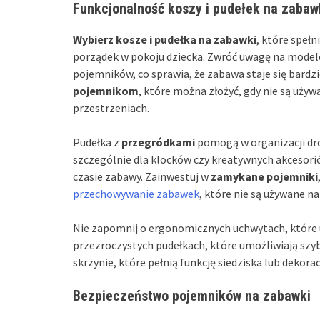
Funkcjonalność koszy i pudełek na zabaw
Wybierz kosze i pudełka na zabawki
, które speł
porządek w pokoju dziecka. Zwróć uwagę na modele
pojemników, co sprawia, że zabawa staje się bardzi
pojemnikom
, które można złożyć, gdy nie są uży
przestrzeniach.
Pudełka z
przegródkami
pomogą w organizacji dro
szczególnie dla klocków czy kreatywnych akcesori
czasie zabawy. Zainwestuj w
zamykane pojemniki
przechowywanie zabawek
, które nie są używane na
Nie zapomnij o ergonomicznych uchwytach, które 
przezroczystych pudełkach, które umożliwiają sz
skrzynie, które pełnią funkcję siedziska lub dekora
Bezpieczeństwo pojemników na zabawki