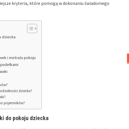
ejsze kryteria, które pomogą w dokonaniu świadomego
u dziecka
wek i metrażu pokoju
i pudełkami
bawki
gików?
dzielności dziecka?
wki?
imo pojemników?
ki do pokoju dziecka