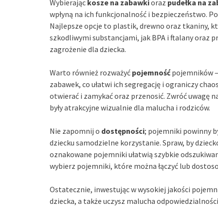
Wybierając
kosze na zabawki
oraz
pudełka na za
wpłyną na ich funkcjonalność i bezpieczeństwo. Po
Najlepsze opcje to plastik, drewno oraz tkaniny, kt
szkodliwymi substancjami, jak BPA i ftalany oraz
zagrożenie dla dziecka.
Warto również rozważyć
pojemność
pojemników — 
zabawek, co ułatwi ich segregację i ograniczy cha
otwierać i zamykać oraz przenosić. Zwróć uwagę n
były atrakcyjne wizualnie dla malucha i rodziców.
Nie zapomnij o
dostępności
; pojemniki powinny b
dziecku samodzielne korzystanie. Spraw, by dziec
oznakowane pojemniki ułatwią szybkie odszukiwa
wybierz pojemniki, które można łączyć lub dostos
Ostatecznie, inwestując w wysokiej jakości pojemn
dziecka, a także uczysz malucha odpowiedzialności