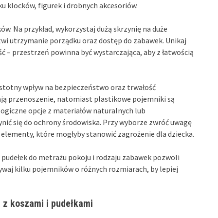
u klocków, figurek i drobnych akcesoriów.
ów. Na przykład, wykorzystaj dużą skrzynię na duże
łatwi utrzymanie porządku oraz dostęp do zabawek. Unikaj
ść – przestrzeń powinna być wystarczająca, aby z łatwością
 istotny wpływ na bezpieczeństwo oraz trwałość
ają przenoszenie, natomiast plastikowe pojemniki są
logiczne opcje z materiałów naturalnych lub
nić się do ochrony środowiska. Przy wyborze zwróć uwagę
e elementy, które mogłyby stanowić zagrożenie dla dziecka.
 pudełek do metrażu pokoju i rodzaju zabawek pozwoli
ywaj kilku pojemników o różnych rozmiarach, by lepiej
a z koszami i pudełkami