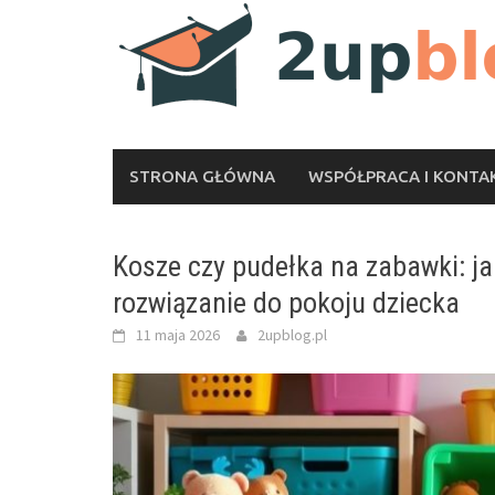
Skip
to
content
STRONA GŁÓWNA
WSPÓŁPRACA I KONTA
Kosze czy pudełka na zabawki: ja
rozwiązanie do pokoju dziecka
11 maja 2026
2upblog.pl