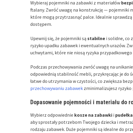
Wybieraj pojemniki na zabawki z materiałów
bezp
ftalany. Zwróć uwagę na konstrukcję — pojemniki
które mogą przytrzasnąć palce. Idealnie sprawdz
dostępem.
Upewnij się, że pojemniki są
stabilne
i solidne, co
ryzyko upadku zabawek i ewentualnych urazów. Zw
uchwytami, które nie niosą ryzyka przypadkowego p
Podczas przechowywania zwróć uwagę na unikanie c
odpowiednią stabilność mebli, przykręcając je do 
łatwe do utrzymania w czystości, co zwiększa bez
przechowywaniu zabawek
zminimalizujesz ryzyko 
Dopasowanie pojemności i materiału do r
Wybierz odpowiednie
kosze na zabawki
i
pudełka
aby sprostały potrzebom Twojego dziecka i metraż
rodzaju zabawek. Duże pojemniki są idealne do pr