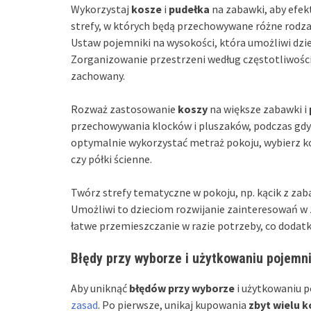
Wykorzystaj
kosze
i
pudełka
na zabawki, aby efek
strefy, w których będą przechowywane różne rodzaj
Ustaw pojemniki na wysokości, która umożliwi dzi
Zorganizowanie przestrzeni według częstotliwości
zachowany.
Rozważ zastosowanie
koszy
na większe zabawki i
przechowywania klocków i pluszaków, podczas gdy 
optymalnie wykorzystać metraż pokoju, wybierz k
czy półki ścienne.
Twórz strefy tematyczne w pokoju, np. kącik z zab
Umożliwi to dzieciom rozwijanie zainteresowań w
łatwe przemieszczanie w razie potrzeby, co dodat
Błędy przy wyborze i użytkowaniu pojemn
Aby uniknąć
błędów przy wyborze
i użytkowaniu 
zasad
. Po pierwsze, unikaj kupowania
zbyt wielu k