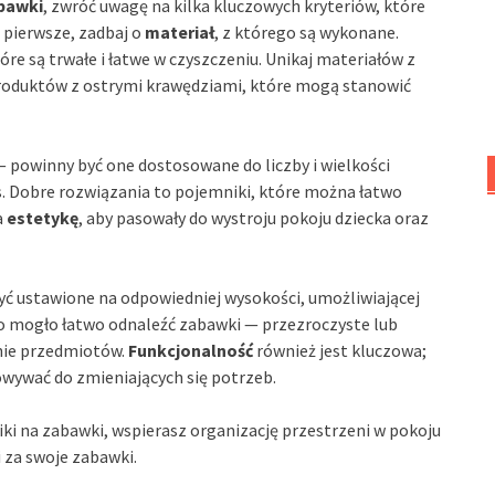
bawki
, zwróć uwagę na kilka kluczowych kryteriów, które
 pierwsze, zadbaj o
materiał
, z którego są wykonane.
óre są trwałe i łatwe w czyszczeniu. Unikaj materiałów z
 produktów z ostrymi krawędziami, które mogą stanowić
powinny być one dostosowane do liczby i wielkości
os. Dobre rozwiązania to pojemniki, które można łatwo
a
estetykę
, aby pasowały do wystroju pokoju dziecka oraz
yć ustawione na odpowiedniej wysokości, umożliwiającej
ko mogło łatwo odnaleźć zabawki — przezroczyste lub
nie przedmiotów.
Funkcjonalność
również jest kluczowa;
owywać do zmieniających się potrzeb.
iki na zabawki, wspierasz organizację przestrzeni w pokoju
 za swoje zabawki.