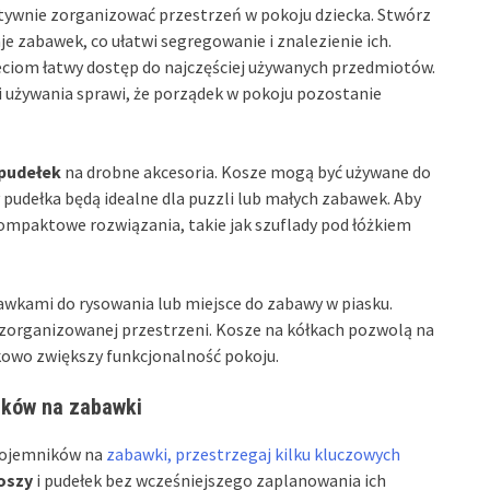
tywnie zorganizować przestrzeń w pokoju dziecka. Stwórz
e zabawek, co ułatwi segregowanie i znalezienie ich.
eciom łatwy dostęp do najczęściej używanych przedmiotów.
 używania sprawi, że porządek w pokoju pozostanie
pudełek
na drobne akcesoria. Kosze mogą być używane do
pudełka będą idealne dla puzzli lub małych zabawek. Aby
ompaktowe rozwiązania, takie jak szuflady pod łóżkiem
awkami do rysowania lub miejsce do zabawy w piasku.
 zorganizowanej przestrzeni. Kosze na kółkach pozwolą na
kowo zwiększy funkcjonalność pokoju.
ików na zabawki
pojemników na
zabawki, przestrzegaj kilku kluczowych
oszy
i pudełek bez wcześniejszego zaplanowania ich