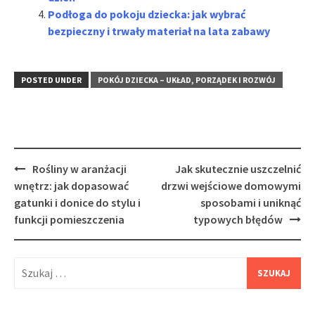
Podłoga do pokoju dziecka: jak wybrać
bezpieczny i trwały materiał na lata zabawy
POSTED UNDER
POKÓJ DZIECKA – UKŁAD, PORZĄDEK I ROZWÓJ
Post
Rośliny w aranżacji
Jak skutecznie uszczelnić
navigation
wnętrz: jak dopasować
drzwi wejściowe domowymi
gatunki i donice do stylu i
sposobami i uniknąć
funkcji pomieszczenia
typowych błędów
Szukaj: