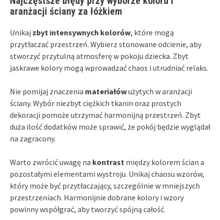
Najczęstsze błędy przy wyborze koloru i
aranżacji ściany za łóżkiem
Unikaj
zbyt intensywnych kolorów
, które mogą
przytłaczać przestrzeń. Wybierz stonowane odcienie, aby
stworzyć przytulną atmosferę w pokoju dziecka. Zbyt
jaskrawe kolory mogą wprowadzać chaos i utrudniać relaks.
Nie pomijaj znaczenia
materiałów
użytych w aranżacji
ściany. Wybór niezbyt ciężkich tkanin oraz prostych
dekoracji pomoże utrzymać harmonijną przestrzeń. Zbyt
duża ilość dodatków może sprawić, że pokój będzie wyglądał
na zagracony.
Warto zwrócić uwagę na
kontrast
między kolorem ścian a
pozostałymi elementami wystroju. Unikaj chaosu wzorów,
który może być przytłaczający, szczególnie w mniejszych
przestrzeniach. Harmonijnie dobrane kolory i wzory
powinny współgrać, aby tworzyć spójną całość.