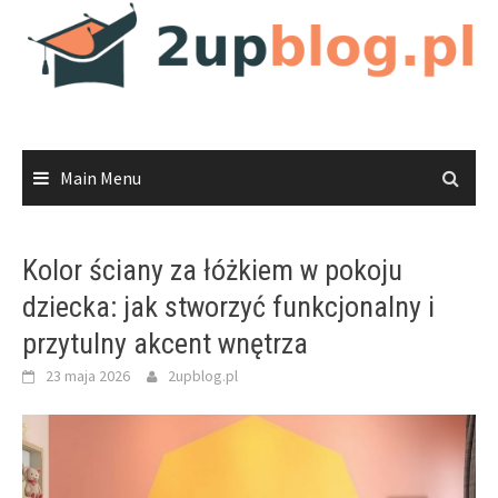
Skip
to
content
Main Menu
Kolor ściany za łóżkiem w pokoju
dziecka: jak stworzyć funkcjonalny i
przytulny akcent wnętrza
23 maja 2026
2upblog.pl