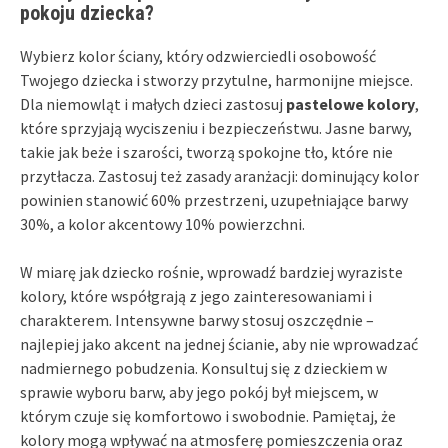
pokoju dziecka?
Wybierz kolor ściany, który odzwierciedli osobowość
Twojego dziecka i stworzy przytulne, harmonijne miejsce.
Dla niemowląt i małych dzieci zastosuj
pastelowe kolory
,
które sprzyjają wyciszeniu i bezpieczeństwu. Jasne barwy,
takie jak beże i szarości, tworzą spokojne tło, które nie
przytłacza. Zastosuj też zasady aranżacji: dominujący kolor
powinien stanowić 60% przestrzeni, uzupełniające barwy
30%, a kolor akcentowy 10% powierzchni.
W miarę jak dziecko rośnie, wprowadź bardziej wyraziste
kolory, które współgrają z jego zainteresowaniami i
charakterem. Intensywne barwy stosuj oszczędnie –
najlepiej jako akcent na jednej ścianie, aby nie wprowadzać
nadmiernego pobudzenia. Konsultuj się z dzieckiem w
sprawie wyboru barw, aby jego pokój był miejscem, w
którym czuje się komfortowo i swobodnie. Pamiętaj, że
kolory mogą wpływać na atmosferę pomieszczenia oraz