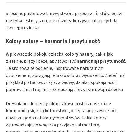
Stosując pastelowe barwy, stwórz przestrzeń, która będzie
nie tylko estetyczna, ale również korzystna dla psychiki
Twojego dziecka.
Kolory natury – harmonia i przytulność
Wprowadź do pokoju dziecka
kolory natury
, takie jak
zielenie, brązy i beże, aby stworzyć
harmonię
i
przytulność
.
Te stonowane odcienie, inspirowane naturalnym
otoczeniem, sprzyjają relaksowi oraz wyciszeniu. Zieleń, na
przykład pistacjowy czy szałwiowy, działa uspokajająco i
poprawia nastrój, nie rozpraszając przy tym uwagi dziecka.
Drewniane elementy i doniczkowe rośliny doskonale
komponują się z tą kolorystyką, ocieplając przestrzeń i
nawiązując do naturalnych motywów. Takie kolory
wprowadzają do wnętrza przyjazną atmosferę,
ograniczając wpływ technologii, co sprzyja tworzeniu azylu