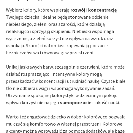
Wybierz kolory, które wspierają
rozwój
i
koncentrację
Twojego dziecka. Idealne będą stonowane odcienie
niebieskiego, zieleni oraz szarości, które działają
relaksująco i sprzyjają skupieniu. Niebieski wspomaga
wyciszenie, a zieleń korzystnie wpływa na wzrok oraz
uspokaja. Szarości natomiast zapewniają poczucie
bezpieczeństwa i równowagi w przestrzeni.
Unikaj jaskrawych barw, szczególnie czerwieni, która może
działać rozpraszająco. Intensywne kolory mogą
przeszkadzać w koncentracji i utrudniać naukę. Czyste białe
tło nie odbiera uwagi i wspomaga wykonywanie zadań.
Utrzymanie spokojnej kolorystyki w dziecinnym pokoju
wpływa korzystnie na jego
samopoczucie
i jakość nauki.
Warto też angażować dziecko w dobór kolorów, co pozwala
mu czuć się komfortowo w własnej przestrzeni. Kolorowe
akcenty można wprowadzić za pomocą dodatków, ale bazę