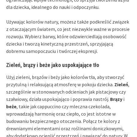
dla dziecka, idealnego do nauki i odpoczynku.
Używając kolorów natury, możesz także podkreślić związek
z otaczającym światem, co jest niezwykle ważne w procesie
rozwoju. Wybierz barwy, które odzwierciedlają osobowość
dziecka i tworzą kinetyczną przestrzeń, sprzyjającą
dobremu samopoczuciu i twórczej ekspresji.
Zieleń, brązy i beże jako uspokajające tło
Użyj zieleni, brązów i beży jako kolorów tła, aby stworzyć
przytulną i relaksującą atmosferę w pokoju dziecka.
Zieleń
,
szczególnie w stonowanych odcieniach jak pistacjowy czy
szałwiowy, działa uspokajająco i poprawia nastrój.
Brązy
i
beże
, takie jak cappuccino czy mleczna czekolada,
wprowadzają harmonię oraz ciepło, co jest istotne w
budowaniu bezpiecznego otoczenia. Połącz te kolory z
drewnianymi elementami oraz roślinami doniczkowymi,
aby dodatkowo ocieplić przestrzeń i nawiązać do natury. W