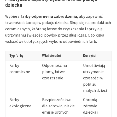
dziecka
Wybierz
farby odporne na zabrudzenia
, aby zapewnić
trwałość dekoracji w pokoju dziecka. Skup się na produktach
ceramicznych, które są łatwe do czyszczenia i sprzyjają
utrzymaniu świeżości powłok przez długi czas. Oto kilka
wskazówek dotyczących wyboru odpowiednich farb:
Typ farby
Właściwości
Korzyści
Farby
Odporność na
Umożliwiają
ceramiczne
plamy, łatwe
utrzymanie
czyszczenie
czystości w
pobliżu
małych dzieci
Farby
Bezpieczeństwo
Chronią
ekologiczne
dla zdrowia, niskie
zdrowie
emisje lotnych
dziecka i