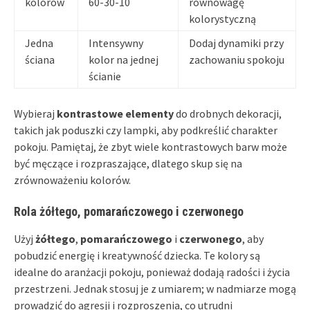
kolorów
60-30-10
równowagę
kolorystyczną
Jedna
Intensywny
Dodaj dynamiki przy
ściana
kolor na jednej
zachowaniu spokoju
ścianie
Wybieraj
kontrastowe elementy
do drobnych dekoracji,
takich jak poduszki czy lampki, aby podkreślić charakter
pokoju. Pamiętaj, że zbyt wiele kontrastowych barw może
być męczące i rozpraszające, dlatego skup się na
zrównoważeniu kolorów.
Rola żółtego, pomarańczowego i czerwonego
Użyj
żółtego
,
pomarańczowego
i
czerwonego
, aby
pobudzić energię i kreatywność dziecka. Te kolory są
idealne do aranżacji pokoju, ponieważ dodają radości i życia
przestrzeni. Jednak stosuj je z umiarem; w nadmiarze mogą
prowadzić do agresji i rozproszenia, co utrudni