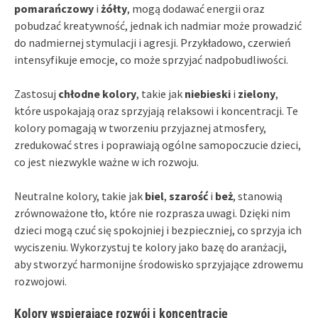
pomarańczowy
i
żółty
, mogą dodawać energii oraz
pobudzać kreatywność, jednak ich nadmiar może prowadzić
do nadmiernej stymulacji i agresji. Przykładowo, czerwień
intensyfikuje emocje, co może sprzyjać nadpobudliwości.
Zastosuj
chłodne kolory
, takie jak
niebieski
i
zielony
,
które uspokajają oraz sprzyjają relaksowi i koncentracji. Te
kolory pomagają w tworzeniu przyjaznej atmosfery,
zredukować stres i poprawiają ogólne samopoczucie dzieci,
co jest niezwykle ważne w ich rozwoju.
Neutralne kolory, takie jak
biel
,
szarość
i
beż
, stanowią
zrównoważone tło, które nie rozprasza uwagi. Dzięki nim
dzieci mogą czuć się spokojniej i bezpieczniej, co sprzyja ich
wyciszeniu. Wykorzystuj te kolory jako bazę do aranżacji,
aby stworzyć harmonijne środowisko sprzyjające zdrowemu
rozwojowi.
Kolory wspierające rozwój i koncentrację