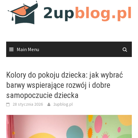
Skip
to
content
Main Menu
Kolory do pokoju dziecka: jak wybrać
barwy wspierające rozwój i dobre
samopoczucie dziecka
28 stycznia 2026
2upblog.pl