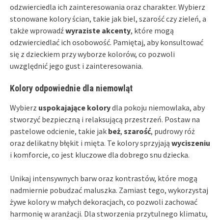
odzwierciedla ich zainteresowania oraz charakter. Wybierz
stonowane kolory ścian, takie jak biel, szarość czy zieleń, a
także wprowadź
wyraziste akcenty
, które mogą
odzwierciedlać ich osobowość. Pamiętaj, aby konsultować
się z dzieckiem przy wyborze kolorów, co pozwoli
uwzględnić jego gust i zainteresowania.
Kolory odpowiednie dla niemowląt
Wybierz
uspokajające kolory
dla pokoju niemowlaka, aby
stworzyć bezpieczną i relaksującą przestrzeń. Postaw na
pastelowe odcienie, takie jak
beż
,
szarość
, pudrowy róż
oraz delikatny błękit i mięta. Te kolory sprzyjają
wyciszeniu
i komforcie, co jest kluczowe dla dobrego snu dziecka.
Unikaj intensywnych barw oraz kontrastów, które mogą
nadmiernie pobudzać maluszka. Zamiast tego, wykorzystaj
żywe kolory w małych dekoracjach, co pozwoli zachować
harmonię w aranżacji. Dla stworzenia przytulnego klimatu,