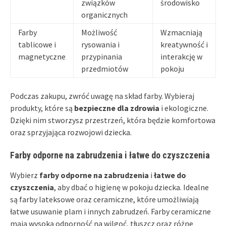
związków
środowisko
organicznych
Farby
Możliwość
Wzmacniają
tablicowe i
rysowania i
kreatywność i
magnetyczne
przypinania
interakcję w
przedmiotów
pokoju
Podczas zakupu, zwróć uwagę na skład farby. Wybieraj
produkty, które są
bezpieczne dla zdrowia
i ekologiczne.
Dzięki nim stworzysz przestrzeń, która będzie komfortowa
oraz sprzyjająca rozwojowi dziecka.
Farby odporne na zabrudzenia i łatwe do czyszczenia
Wybierz
farby odporne na zabrudzenia
i
łatwe do
czyszczenia
, aby dbać o higienę w pokoju dziecka. Idealne
są farby lateksowe oraz ceramiczne, które umożliwiają
łatwe usuwanie plam i innych zabrudzeń. Farby ceramiczne
mają wysoką odporność na wilgoć, tłuszcz oraz różne