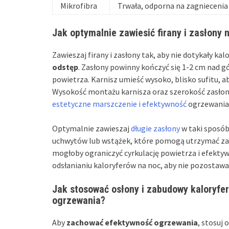
Mikrofibra
Trwała, odporna na zagniecenia
Jak optymalnie zawiesić firany i zasłony 
Zawieszaj firany i zasłony tak, aby nie dotykały ka
odstęp
. Zasłony powinny kończyć się 1-2 cm nad g
powietrza. Karnisz umieść wysoko, blisko sufitu, a
Wysokość montażu karnisza oraz szerokość zasłon
estetyczne marszczenie i efektywność
ogrzewania
Optymalnie zawieszaj
długie zasłony
w taki sposób
uchwytów lub wstążek, które pomogą utrzymać zasło
mogłoby ograniczyć cyrkulację powietrza i efekt
odsłanianiu kaloryferów na noc, aby nie pozostawał
Jak stosować osłony i zabudowy kaloryfe
ogrzewania?
Aby
zachować efektywność ogrzewania
, stosuj 