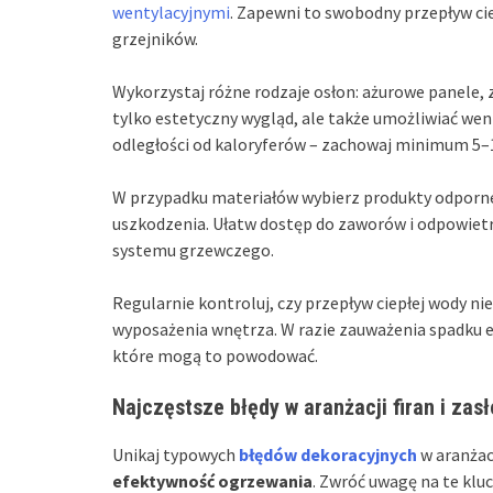
wentylacyjnymi
. Zapewni to swobodny przepływ cie
grzejników.
Wykorzystaj różne rodzaje osłon: ażurowe panele,
tylko estetyczny wygląd, ale także umożliwiać went
odległości od kaloryferów – zachowaj minimum 5–10
W przypadku materiałów wybierz produkty odporne
uszkodzenia. Ułatw dostęp do zaworów i odpowiet
systemu grzewczego.
Regularnie kontroluj, czy przepływ ciepłej wody ni
wyposażenia wnętrza. W razie zauważenia spadku 
które mogą to powodować.
Najczęstsze błędy w aranżacji firan i zas
Unikaj typowych
błędów dekoracyjnych
w aranżacj
efektywność ogrzewania
. Zwróć uwagę na te klu