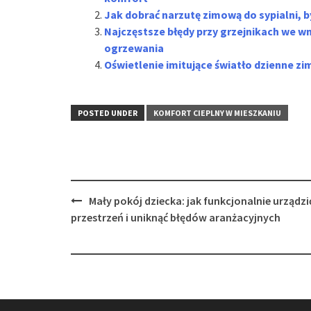
Jak dobrać narzutę zimową do sypialni, b
Najczęstsze błędy przy grzejnikach we wn
ogrzewania
Oświetlenie imitujące światło dzienne zi
POSTED UNDER
KOMFORT CIEPLNY W MIESZKANIU
Post
Mały pokój dziecka: jak funkcjonalnie urządzi
navigation
przestrzeń i uniknąć błędów aranżacyjnych