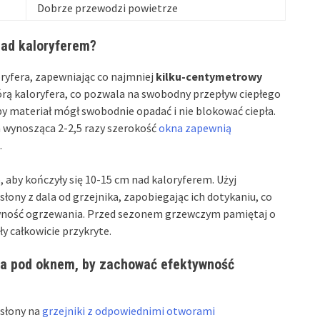
Dobrze przewodzi powietrze
nad kaloryferem?
loryfera, zapewniając co najmniej
kilku-centymetrowy
órą kaloryfera, co pozwala na swobodny przepływ ciepłego
by materiał mógł swobodnie opadać i nie blokować ciepła.
 wynosząca 2-2,5 razy szerokość
okna zapewnią
.
, aby kończyły się 10-15 cm nad kaloryferem. Użyj
ny z dala od grzejnika, zapobiegając ich dotykaniu, co
ywność ogrzewania. Przed sezonem grzewczym pamiętaj o
y całkowicie przykryte.
ra pod oknem, by zachować efektywność
osłony na
grzejniki z odpowiednimi otworami