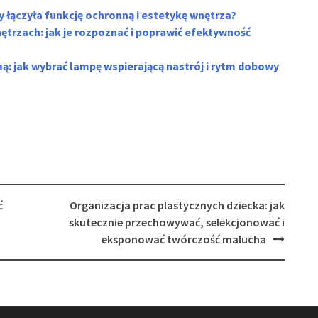
y łączyła funkcję ochronną i estetykę wnętrza?
ętrzach: jak je rozpoznać i poprawić efektywność
mą: jak wybrać lampę wspierającą nastrój i rytm dobowy
ć
Organizacja prac plastycznych dziecka: jak
skutecznie przechowywać, selekcjonować i
eksponować twórczość malucha