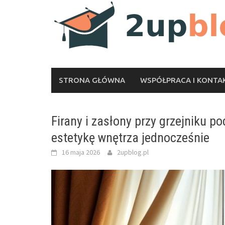
Skip
to
content
STRONA GŁÓWNA
WSPÓŁPRACA I KONTA
Firany i zasłony przy grzejniku p
estetykę wnętrza jednocześnie
16 maja 2026
2upblog.pl