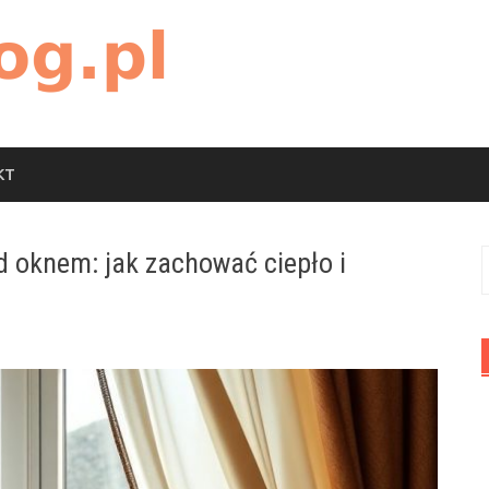
KT
od oknem: jak zachować ciepło i
S