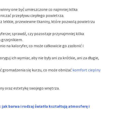
powinny one być umieszczone co najmniej kilka
niczać przepływu ciepłego powietrza.
erz lekkie, przewiewne tkaniny, które pozwolą powietrzu
yferze; sprawdź, czy pozostaje przynajmniej kilka
 grzejnikiem.
nio na kaloryfer, co może całkowicie go zasłonić i
ryguj ich wymiar, aby nie były ani za krótkie, ani za długie,
nąć gromadzenia się kurzu, co może obniżać
komfort cieplny
ny oraz estetykę swojego wnętrza.
 jak barwa i rodzaj światła kształtują atmosferę i