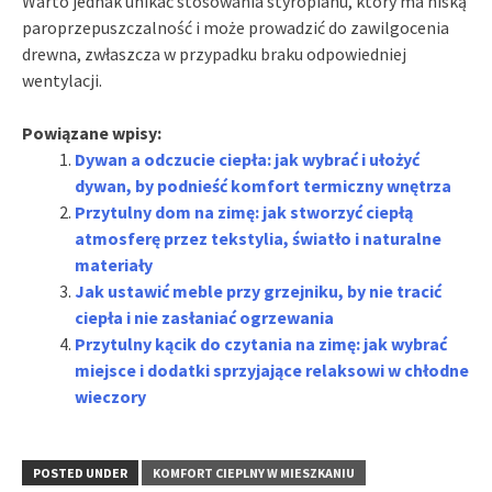
Warto jednak unikać stosowania styropianu, który ma niską
paroprzepuszczalność i może prowadzić do zawilgocenia
drewna, zwłaszcza w przypadku braku odpowiedniej
wentylacji.
Powiązane wpisy:
Dywan a odczucie ciepła: jak wybrać i ułożyć
dywan, by podnieść komfort termiczny wnętrza
Przytulny dom na zimę: jak stworzyć ciepłą
atmosferę przez tekstylia, światło i naturalne
materiały
Jak ustawić meble przy grzejniku, by nie tracić
ciepła i nie zasłaniać ogrzewania
Przytulny kącik do czytania na zimę: jak wybrać
miejsce i dodatki sprzyjające relaksowi w chłodne
wieczory
POSTED UNDER
KOMFORT CIEPLNY W MIESZKANIU