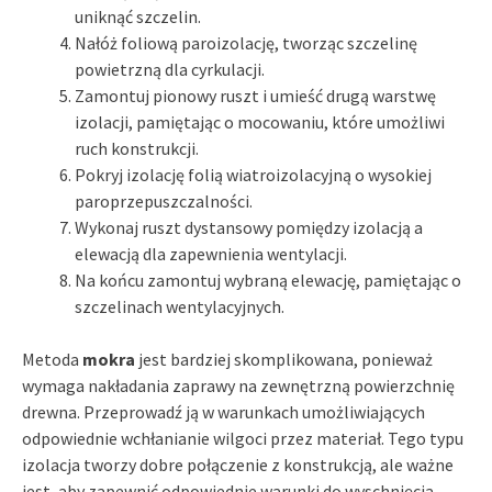
uniknąć szczelin.
Nałóż foliową paroizolację, tworząc szczelinę
powietrzną dla cyrkulacji.
Zamontuj pionowy ruszt i umieść drugą warstwę
izolacji, pamiętając o mocowaniu, które umożliwi
ruch konstrukcji.
Pokryj izolację folią wiatroizolacyjną o wysokiej
paroprzepuszczalności.
Wykonaj ruszt dystansowy pomiędzy izolacją a
elewacją dla zapewnienia wentylacji.
Na końcu zamontuj wybraną elewację, pamiętając o
szczelinach wentylacyjnych.
Metoda
mokra
jest bardziej skomplikowana, ponieważ
wymaga nakładania zaprawy na zewnętrzną powierzchnię
drewna. Przeprowadź ją w warunkach umożliwiających
odpowiednie wchłanianie wilgoci przez materiał. Tego typu
izolacja tworzy dobre połączenie z konstrukcją, ale ważne
jest, aby zapewnić odpowiednie warunki do wyschnięcia.