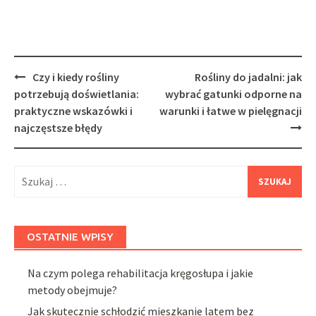
Post
Czy i kiedy rośliny
Rośliny do jadalni: jak
navigation
potrzebują doświetlania:
wybrać gatunki odporne na
praktyczne wskazówki i
warunki i łatwe w pielęgnacji
najczęstsze błędy
Szukaj:
OSTATNIE WPISY
Na czym polega rehabilitacja kręgosłupa i jakie
metody obejmuje?
Jak skutecznie schłodzić mieszkanie latem bez