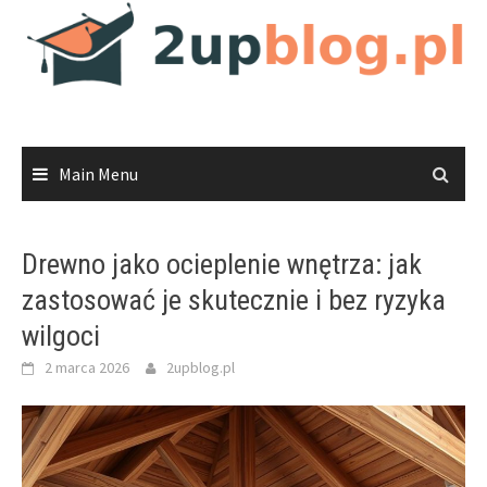
Skip
to
content
Main Menu
Drewno jako ocieplenie wnętrza: jak
zastosować je skutecznie i bez ryzyka
wilgoci
2 marca 2026
2upblog.pl