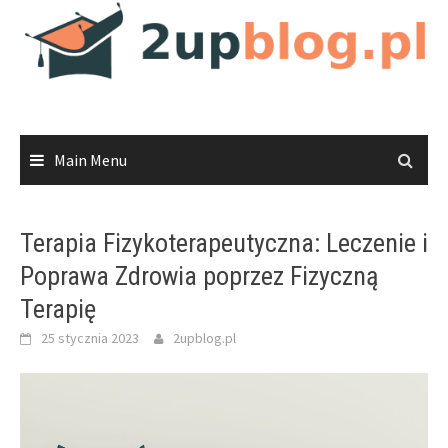
Skip
to
content
Main Menu
Terapia Fizykoterapeutyczna: Leczenie i
Poprawa Zdrowia poprzez Fizyczną
Terapię
25 stycznia 2023
2upblog.pl