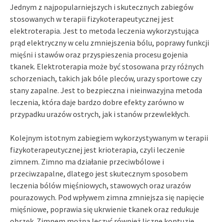
Jednym z najpopularniejszych i skutecznych zabiegów
stosowanych w terapii fizykoterapeutycznej jest
elektroterapia. Jest to metoda leczenia wykorzystująca
prąd elektryczny w celu zmniejszenia bólu, poprawy funkcji
mięśni i stawów oraz przyspieszenia procesu gojenia
tkanek. Elektroterapia może być stosowana przy różnych
schorzeniach, takich jak bóle pleców, urazy sportowe czy
stany zapalne. Jest to bezpieczna i nieinwazyjna metoda
leczenia, która daje bardzo dobre efekty zarówno w
przypadku urazów ostrych, jak i stanów przewlekłych.
Kolejnym istotnym zabiegiem wykorzystywanym w terapii
fizykoterapeutycznej jest krioterapia, czyli leczenie
zimnem. Zimno ma działanie przeciwbólowe i
przeciwzapalne, dlatego jest skutecznym sposobem
leczenia bólów mięśniowych, stawowych oraz urazów
pourazowych. Pod wpływem zimna zmniejsza się napięcie
mięśniowe, poprawia się ukrwienie tkanek oraz redukuje
obrzęk. Zimnem można leczyć również liczne kontuzje