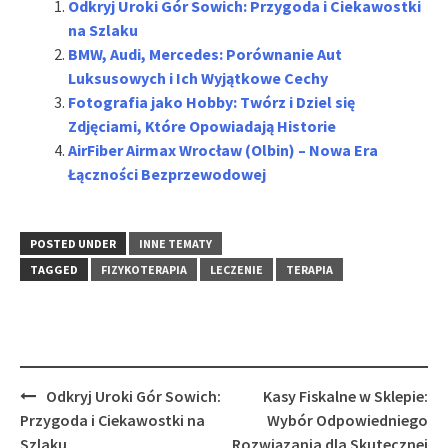
Odkryj Uroki Gór Sowich: Przygoda i Ciekawostki
na Szlaku
BMW, Audi, Mercedes: Porównanie Aut
Luksusowych i Ich Wyjątkowe Cechy
Fotografia jako Hobby: Twórz i Dziel się
Zdjęciami, Które Opowiadają Historie
AirFiber Airmax Wrocław (Olbin) – Nowa Era
Łączności Bezprzewodowej
POSTED UNDER
INNE TEMATY
TAGGED
FIZYKOTERAPIA
LECZENIE
TERAPIA
Post
Odkryj Uroki Gór Sowich:
Kasy Fiskalne w Sklepie:
navigation
Przygoda i Ciekawostki na
Wybór Odpowiedniego
Szlaku
Rozwiązania dla Skutecznej