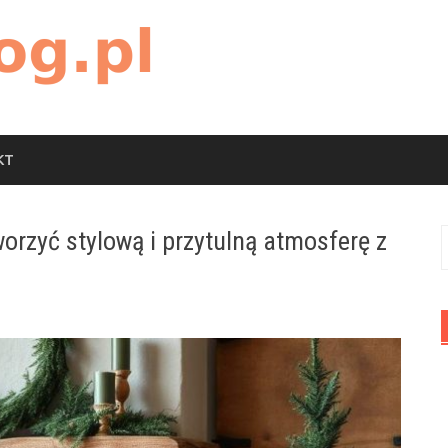
KT
orzyć stylową i przytulną atmosferę z
S