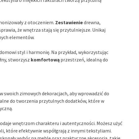
rmonizowały z otoczeniem.
Zestawienie
drewna,
sprawia, że wnętrza stają się przytulniejsze. Unikaj
anych elementów.
domowi styl i harmonię. Na przykład, wykorzystując
ełny, stworzysz
komfortową
przestrzeń, idealną do
w swoich zimowych dekoracjach, aby wprowadzić do
dealne do tworzenia przytulnych dodatków, które w
yczną.
odaje wnętrzom charakteru i autentyczności. Możesz użyć
bli, które efektywnie współgrają z innymi tekstyliami.
skonały wybór na meble oraz praktyczne akcesoria, takie