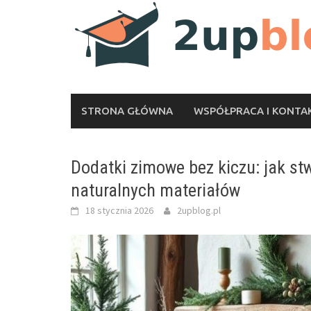
Skip
to
content
STRONA GŁÓWNA
WSPÓŁPRACA I KONTA
Dodatki zimowe bez kiczu: jak stw
naturalnych materiałów
18 stycznia 2026
2upblog.pl