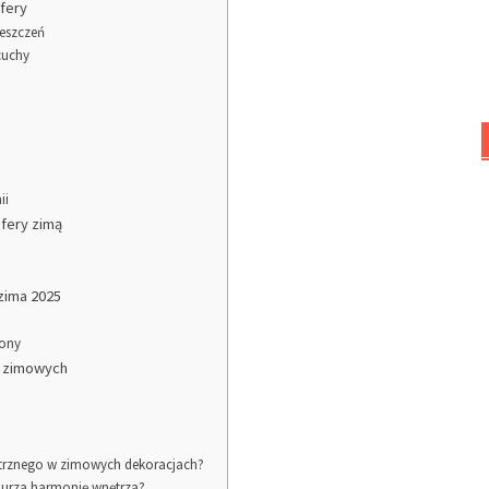
fery
ieszczeń
cuchy
ii
fery zimą
a
zima 2025
sony
w zimowych
nętrznego w zimowych dekoracjach?
burza harmonię wnętrza?