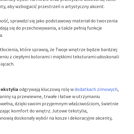
ty, aby wzbogacić przestrzeń o artystyczny akcent.
czność, sprawdzi się jako podstawowy materiał do tworzenia
dają się do przechowywania, a także pełnią funkcje
a.
łocienia, które sprawią, że Twoje wnętrze będzie bardziej
eniu z ciepłymi kolorami i miękkimi teksturami udoskonali
iącach.
tekstylia
odgrywają kluczową rolę w
dodatkach zimowych
,
aniny są przewiewne, trwałe i łatwe w utrzymaniu
. Bawełna, dzięki swoim przyjemnym właściwościom, świetnie
ając komfort do wnętrz. Jutowe tekstylia,
tanowią doskonały wybór na kosze i dekoracyjne akcenty,