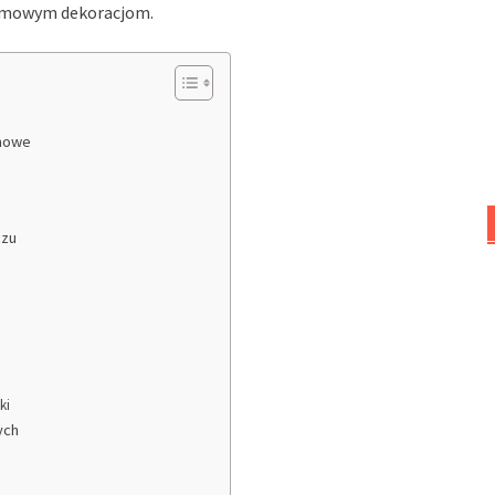
zimowym dekoracjom.
imowe
czu
ki
ych