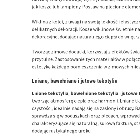
jak kosze lub lampiony. Postaw na plecione elemen
Wiklina z kolei, z uwagi na swoją lekkość i elasty
delikatnych dekoracji. Kosze wiklinowe świetnie na
dekoracyjne, dodając naturalnego ciepła do wnętrz
Tworząc zimowe dodatki, korzystaj z efektów świat
przytulne. Zastosowanie tych materiałów w połącz
estetykę każdego pomieszczenia w zimowych mies
Lniane, bawełniane i jutowe tekstylia
Lniane tekstylia
,
bawełniane tekstylia
i
jutowe 
tworząc atmosferę ciepła oraz harmonii. Lniane tk
czystości, idealnie nadają się na zasłony i obrusy
sprawdza się w poduszkach oraz pledach, wprowadz
charakteryzujące się naturalną, surową fakturą, s
dodając rustykalnego uroku.