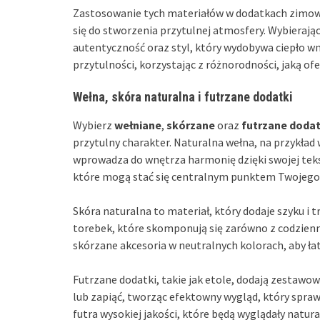
Zastosowanie tych materiałów w dodatkach zimowyc
się do stworzenia przytulnej atmosfery. Wybierają
autentyczność oraz styl, który wydobywa ciepło wnę
przytulności, korzystając z różnorodności, jaką ofe
Wełna, skóra naturalna i futrzane dodatki
Wybierz
wełniane
,
skórzane
oraz
futrzane dodat
przytulny charakter. Naturalna wełna, na przykład 
wprowadza do wnętrza harmonię dzięki swojej tekst
które mogą stać się centralnym punktem Twojego
Skóra naturalna to materiał, który dodaje szyku i t
torebek, które skomponują się zarówno z codzienny
skórzane akcesoria w neutralnych kolorach, aby ł
Futrzane dodatki, takie jak etole, dodają zestawowi 
lub zapiąć, tworząc efektowny wygląd, który sprawd
futra wysokiej jakości, które będą wyglądały natura