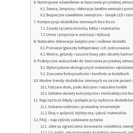
Nastrojowe oświetlenie w tworzeniu przytulnej atmos
Świece, lampiony i dekoracje świetlne wewnątrz pom
Bezpieczne oświetlenie zewnętrzne – lampki LED i łań
Kompozycja dodatków zimowych bez kiczu
Zasady łączenia kolorów, faktur i materiałów
Umiar i proporcje w aranżacji i stylizacji
Naturalne dekoracje świąteczne i roślinne dodatki
Poinsecje (gwiazdy betlejemskie) i ich zastosowanie
Wieńce, girlandy i suszone trawy jako akcenty harmon
Praktyczne wskazówki do tworzenia przytulnej atmos
Wykorzystanie ekologicznych materiałów i rękodzieł
Znaczenie funkcjonalności i komfortu w dodatkach
Modne trendy dodatków zimowych na sezon jesień-
Futrzane etole, paski skórzane i naturalne torebki
Subtelne akcenty kolorystyczne i minimalistyczne fa
Najczęstsze błędy i pułapki przy wyborze dodatkó
Unikanie nadmiaru i przesadnej ornamentyki
Dbaj o spójność stylistyczną i jakość materiałów
FAQ – najczęściej zadawane pytania
Jakie są ograniczenia stosowania oświetlenia zew
Co zrobić, gdy kolorystyka dodatków zimowych za