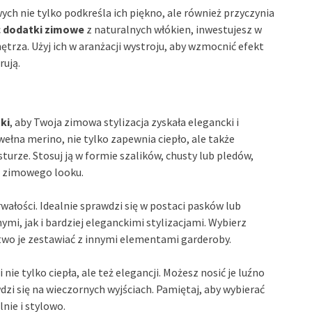
h nie tylko podkreśla ich piękno, ale również przyczynia
c
dodatki zimowe
z naturalnych włókien, inwestujesz w
trza. Użyj ich w aranżacji wystroju, aby wzmocnić efekt
rują.
ki
, aby Twoja zimowa stylizacja zyskała elegancki i
wełna merino, nie tylko zapewnia ciepło, ale także
urze. Stosuj ją w formie szalików, chusty lub pledów,
 zimowego looku.
rwałości. Idealnie sprawdzi się w postaci pasków lub
mi, jak i bardziej eleganckimi stylizacjami. Wybierz
atwo je zestawiać z innymi elementami garderoby.
nie tylko ciepła, ale też elegancji. Możesz nosić je luźno
zi się na wieczornych wyjściach. Pamiętaj, aby wybierać
lnie i stylowo.