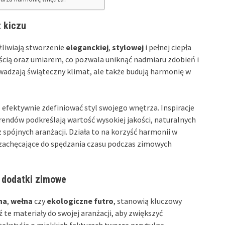
z kiczu
żliwiają stworzenie
eleganckiej
,
stylowej
i pełnej ciepła
ością oraz umiarem, co pozwala uniknąć nadmiaru zdobień i
wadzają świąteczny klimat, ale także budują harmonię w
 efektywnie zdefiniować styl swojego wnętrza. Inspiracje
trendów podkreślają wartość wysokiej jakości, naturalnych
 spójnych aranżacji. Działa to na korzyść harmonii w
ej zachęcające do spędzania czasu podczas zimowych
 dodatki zimowe
na
,
wełna
czy
ekologiczne futro
, stanowią kluczowy
 materiały do swojej aranżacji, aby zwiększyć
tekstylia o miękkich fakturach tworzą przytulną