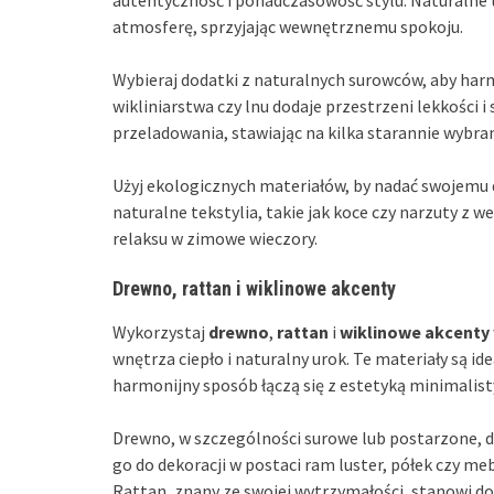
atmosferę, sprzyjając wewnętrznemu spokoju.
Wybieraj dodatki z naturalnych surowców, aby ha
wikliniarstwa czy lnu dodaje przestrzeni lekkości i 
przeladowania, stawiając na kilka starannie wybr
Użyj ekologicznych materiałów, by nadać swojemu 
naturalne tekstylia, takie jak koce czy narzuty z w
relaksu w zimowe wieczory.
Drewno, rattan i wiklinowe akcenty
Wykorzystaj
drewno
,
rattan
i
wiklinowe akcenty
wnętrza ciepło i naturalny urok. Te materiały są i
harmonijny sposób łączą się z estetyką minimalist
Drewno, w szczególności surowe lub postarzone, d
go do dekoracji w postaci ram luster, półek czy me
Rattan, znany ze swojej wytrzymałości, stanowi do