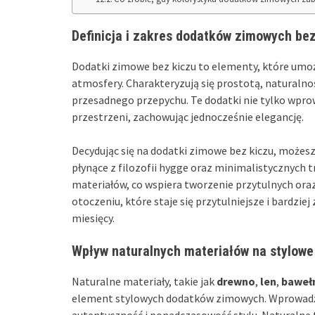
Definicja i zakres dodatków zimowych be
Dodatki zimowe bez kiczu to elementy, które umo
atmosfery. Charakteryzują się prostotą, naturaln
przesadnego przepychu. Te dodatki nie tylko wpro
przestrzeni, zachowując jednocześnie elegancję.
Decydując się na dodatki zimowe bez kiczu, możesz
płynące z filozofii hygge oraz minimalistycznych 
materiałów, co wspiera tworzenie przytulnych oraz
otoczeniu, które staje się przytulniejsze i bardzi
miesięcy.
Wpływ naturalnych materiałów na stylowe
Naturalne materiały, takie jak
drewno
,
len
,
baweł
element stylowych dodatków zimowych. Wprowadź te
autentyczność i ponadczasowość stylu. Naturalne 