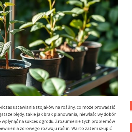
dczas ustawiania stojaków na rośliny, co może prowadzić
ęstsze błędy, takie jak brak planowania, niewłaściwy dobór
co wpłynąć na sukces ogrodu. Zrozumienie tych problemów
apewnienia zdrowego rozwoju roślin. Warto zatem skupić