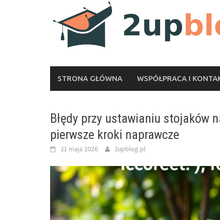
Skip
to
content
STRONA GŁÓWNA
WSPÓŁPRACA I KONTA
Błędy przy ustawianiu stojaków n
pierwsze kroki naprawcze
21 maja 2026
2upblog.pl