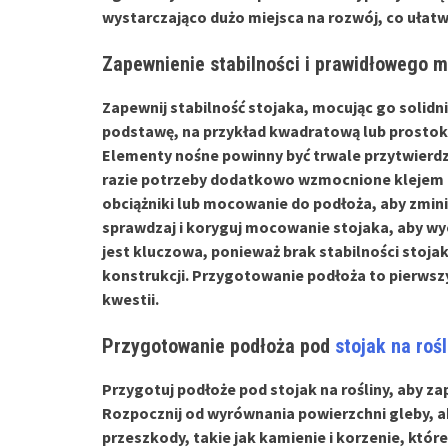
wystarczająco dużo miejsca na rozwój, co ułatwi
Zapewnienie stabilności i prawidłowego 
Zapewnij
stabilność
stojaka, mocując go solidni
podstawę, na przykład kwadratową lub prosto
Elementy nośne powinny być trwale przytwierd
razie potrzeby dodatkowo wzmocnione
klejem
obciążniki lub mocowanie do podłoża, aby zmin
sprawdzaj
i koryguj mocowanie stojaka, aby wy
jest kluczowa, ponieważ brak stabilności stoj
konstrukcji. Przygotowanie podłoża to pierwsz
kwestii.
Przygotowanie podłoża pod
stojak na rośl
Przygotuj
podłoże
pod stojak na rośliny, aby zap
Rozpocznij od wyrównania powierzchni gleby, a
przeszkody, takie jak kamienie i korzenie, któr