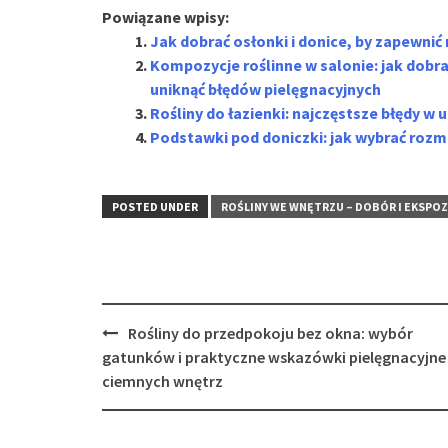
Powiązane wpisy:
Jak dobrać osłonki i donice, by zapewnić
Kompozycje roślinne w salonie: jak dobrać
uniknąć błędów pielęgnacyjnych
Rośliny do łazienki: najczęstsze błędy w
Podstawki pod doniczki: jak wybrać rozmia
POSTED UNDER
ROŚLINY WE WNĘTRZU – DOBÓR I EKSPO
Post
Rośliny do przedpokoju bez okna: wybór
navigation
gatunków i praktyczne wskazówki pielęgnacyjne
ciemnych wnętrz