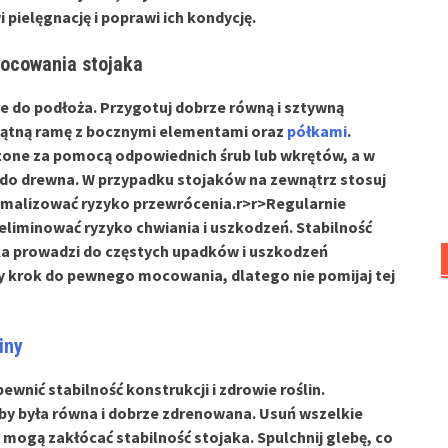
 pielęgnację i poprawi ich kondycję.
mocowania stojaka
e do podłoża. Przygotuj dobrze równą i sztywną
kątną ramę z bocznymi elementami oraz
półkami
.
zone za pomocą odpowiednich śrub lub wkrętów, a w
 do drewna
. W przypadku stojaków na zewnątrz stosuj
imalizować ryzyko przewrócenia.
r>
r>Regularnie
eliminować ryzyko chwiania i uszkodzeń. Stabilność
aka prowadzi do częstych upadków i uszkodzeń
y krok do pewnego mocowania, dlatego nie pomijaj tej
iny
ewnić stabilność konstrukcji i zdrowie roślin.
by była równa i dobrze zdrenowana. Usuń wszelkie
e mogą zakłócać stabilność stojaka. Spulchnij glebę, co