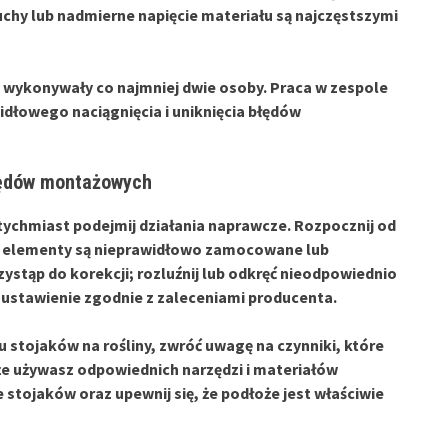
uchy lub nadmierne napięcie materiału są najczęstszymi
 wykonywały co najmniej dwie osoby. Praca w zespole
idłowego naciągnięcia i uniknięcia błędów
łędów montażowych
ychmiast podejmij działania naprawcze. Rozpocznij od
re elementy są nieprawidłowo zamocowane lub
zystąp do
korekcji
; rozluźnij lub odkręć nieodpowiednio
ustawienie zgodnie z zaleceniami producenta.
u stojaków na rośliny
, zwróć uwagę na czynniki, które
 że używasz odpowiednich narzędzi i materiałów
tojaków oraz upewnij się, że podłoże jest właściwie