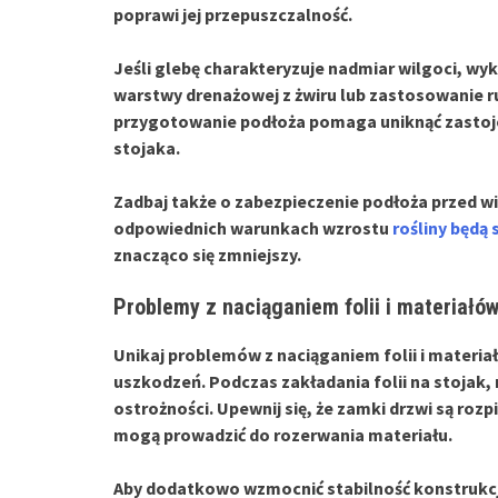
poprawi jej przepuszczalność.
Jeśli glebę charakteryzuje nadmiar wilgoci, wy
warstwy drenażowej z żwiru lub zastosowanie 
przygotowanie podłoża pomaga uniknąć zastojó
stojaka.
Zadbaj także o zabezpieczenie podłoża przed w
odpowiednich warunkach wzrostu
rośliny będą s
znacząco się zmniejszy.
Problemy z naciąganiem folii i materiałó
Unikaj problemów z
naciąganiem folii
i materia
uszkodzeń. Podczas zakładania folii na stojak,
ostrożności. Upewnij się, że zamki drzwi są roz
mogą prowadzić do rozerwania materiału.
Aby dodatkowo wzmocnić stabilność konstrukcji,