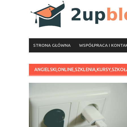
Skip
to
content
STRONA GŁÓWNA
WSPÓŁPRACA I KONTA
ANGIELSKI,ONLINE,SZKLENIA,KURSY,SZKO